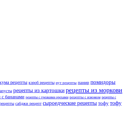
помидоры
кума рецепты
панир
кэроб рецепты
нут рецепты
рецепты из моркови
рецепты из картошки
капусты
 с бананами
рецепты с изюмом
рецепты с грецкими орехами
рецепты с
сыроедческие рецепты
тофу
тофу
 рецепты
сабджи рецепт