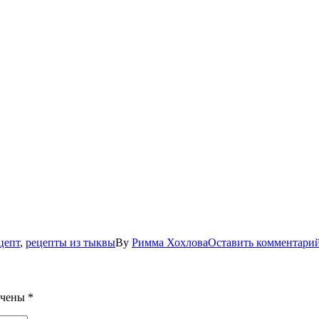
цепт
,
рецепты из тыквы
By
Римма Хохлова
Оставить комментари
ечены
*