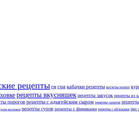
ские рецепты
ги
гхи
кабачки рецепты
кур
котлеты рецепт
рецепты вкусняшек
уховке
рецепты закусок
рецепты из 
рецепты с адыгейским сыром
пты пирогов
рецепты
рецепты салатов
рецепты супов
рецепты с финиками
рис
рецепты с яблоками
сухим молоком