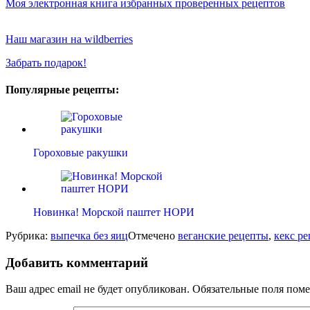
Моя электронная книга избранных проверенных рецептов
Наш магазин на wildberries
Забрать подарок!
Популярные рецепты:
Гороховые ракушки
Новинка! Морской паштет НОРИ
Рубрика:
выпечка без яиц
Отмечено
веганские рецепты
,
кекс ре
Добавить комментарий
Ваш адрес email не будет опубликован.
Обязательные поля пом