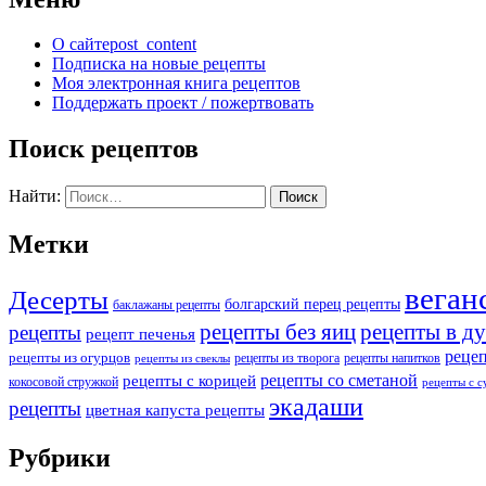
О сайте
post_content
Подписка на новые рецепты
Моя электронная книга рецептов
Поддержать проект / пожертвовать
Поиск рецептов
Найти:
Метки
веган
Десерты
болгарский перец рецепты
баклажаны рецепты
рецепты без яиц
рецепты в д
рецепты
рецепт печенья
реце
рецепты из огурцов
рецепты из творога
рецепты напитков
рецепты из свеклы
рецепты со сметаной
рецепты с корицей
кокосовой стружкой
рецепты с 
экадаши
рецепты
цветная капуста рецепты
Рубрики