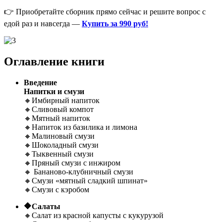
👉
Приобретайте сборник прямо сейчас и решите вопрос с
едой раз и навсегда —
Купить за 990 руб!
Оглавление книги
Введение
Напитки и смузи
🔸Имбирный напиток
🔸Сливовый компот
🔸Мятный напиток
🔸Напиток из базилика и лимона
🔸Малиновый смузи
🔸Шоколадный смузи
🔸Тыквенный смузи
🔸Пряный смузи с инжиром
🔸 Бананово-клубничный смузи
🔸Смузи «мятный сладкий шпинат»
🔸Смузи с кэробом
🔶Салаты
🔸Салат из красной капусты с кукурузой