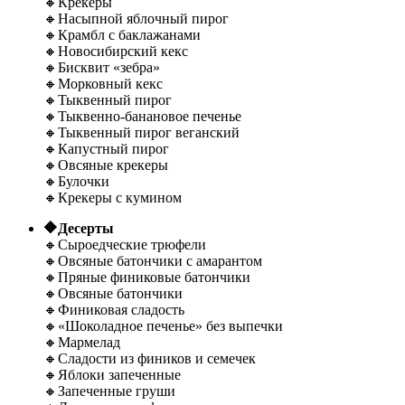
🔸Крекеры
🔸Насыпной яблочный пирог
🔸Крамбл с баклажанами
🔸Новосибирский кекс
🔸Бисквит «зебра»
🔸Морковный кекс
🔸Тыквенный пирог
🔸Тыквенно-банановое печенье
🔸Тыквенный пирог веганский
🔸Капустный пирог
🔸Овсяные крекеры
🔸Булочки
🔸Крекеры с кумином
🔶Десерты
🔸Сыроедческие трюфели
🔸Овсяные батончики с амарантом
🔸Пряные финиковые батончики
🔸Овсяные батончики
🔸Финиковая сладость
🔸«Шоколадное печенье» без выпечки
🔸Мармелад
🔸Сладости из фиников и семечек
🔸Яблоки запеченные
🔸Запеченные груши