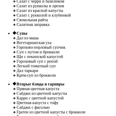
🔸Салат с черри и базиликом
🔸Салат из рукколы и орехов
🔸Салат из красной капусты
🔸Салат с рукколой и клубникой
🔸Свекольная райта
🔸Салатная заправка
🔶Супы
🔸Дал из маша
🔸Вегетарианская уха
🔸Горохово-перловый супчик
🔸Суп с нутом и брокколи
🔸Щи с пекинской капустой
🔸Гороховый суп с репой
🔸Легкий томатный суп
🔸Дал таркари
🔸Крем-суп из брокколи
🔶Вторые блюда и гарниры
🔸Пряная цветная капуста
🔸Сабджи из цветной капусты
🔸Карри с цветной капустой
🔸Цветная капуста с тофу
🔸Сабджи с фасолью
🔸Гратен из цветной капусты с брокколи