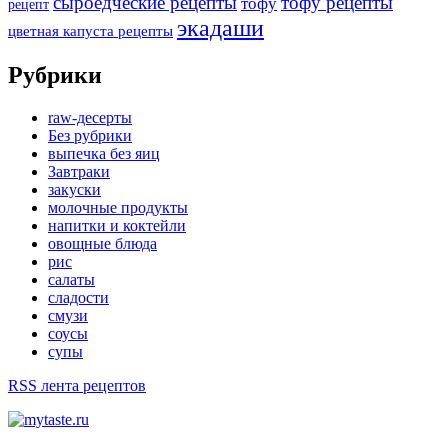
сыроедческие рецепты
тофу рецепты
тофу
рецепт
экадаши
цветная капуста рецепты
Рубрики
raw-десерты
Без рубрики
выпечка без яиц
Завтраки
закуски
молочные продукты
напитки и коктейли
овощные блюда
рис
салаты
сладости
смузи
соусы
супы
RSS лента рецептов