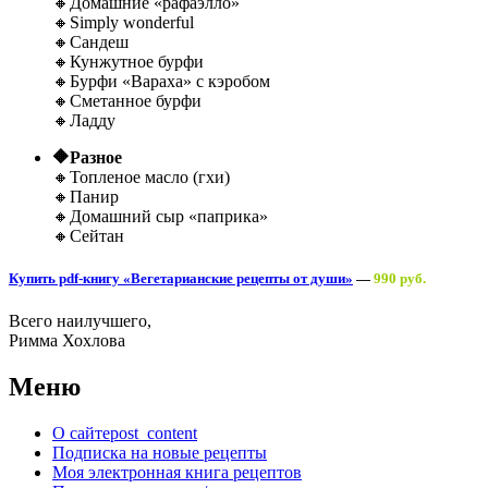
🔸Домашние «рафаэлло»
🔸Simply wonderful
🔸Сандеш
🔸Кунжутное бурфи
🔸Бурфи «Вараха» с кэробом
🔸Сметанное бурфи
🔸Ладду
🔶Разное
🔸Топленое масло (гхи)
🔸Панир
🔸Домашний сыр «паприка»
🔸Сейтан
Купить pdf-книгу «Вегетарианские рецепты от души»
—
990 руб.
Всего наилучшего,
Римма Хохлова
Меню
О сайте
post_content
Подписка на новые рецепты
Моя электронная книга рецептов