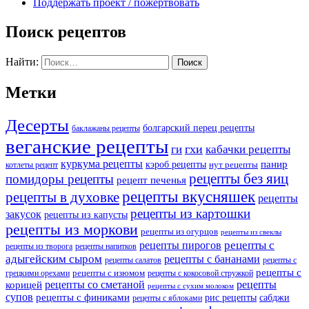
Поддержать проект / пожертвовать
Поиск рецептов
Найти:
Метки
Десерты
болгарский перец рецепты
баклажаны рецепты
веганские рецепты
ги
гхи
кабачки рецепты
куркума рецепты
панир
кэроб рецепты
нут рецепты
котлеты рецепт
рецепты без яиц
помидоры рецепты
рецепт печенья
рецепты вкусняшек
рецепты в духовке
рецепты
рецепты из картошки
закусок
рецепты из капусты
рецепты из моркови
рецепты из огурцов
рецепты из свеклы
рецепты с
рецепты пирогов
рецепты из творога
рецепты напитков
адыгейским сыром
рецепты с бананами
рецепты салатов
рецепты с
рецепты с
рецепты с изюмом
грецкими орехами
рецепты с кокосовой стружкой
рецепты со сметаной
рецепты
корицей
рецепты с сухим молоком
супов
рецепты с финиками
рис рецепты
сабджи
рецепты с яблоками