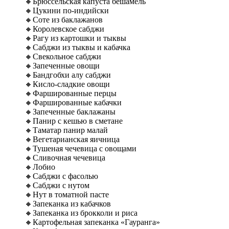
🔸Брюссельская капуста бешамель
🔸Цукини по-индийски
🔸Соте из баклажанов
🔸Королевское сабджи
🔸Рагу из картошки и тыквы
🔸Сабджи из тыквы и кабачка
🔸Свекольное сабджи
🔸Запеченные овощи
🔸Бандгобхи алу сабджи
🔸Кисло-сладкие овощи
🔸Фаршированные перцы
🔸Фаршированные кабачки
🔸Запеченные баклажаны
🔸Панир с кешью в сметане
🔸Таматар панир малай
🔸Вегетарианская яичница
🔸Тушеная чечевица с овощами
🔸Сливочная чечевица
🔸Лобио
🔸Сабджи с фасолью
🔸Сабджи с нутом
🔸Нут в томатной пасте
🔸Запеканка из кабачков
🔸Запеканка из брокколи и риса
🔸Картофельная запеканка «Гауранга»