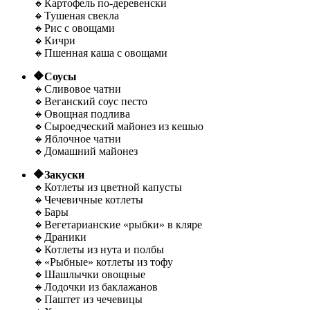
🔸Картофель по-деревенски
🔸Тушеная свекла
🔸Рис с овощами
🔸Кичри
🔸Пшенная каша с овощами
🔶Соусы
🔸Сливовое чатни
🔸Веганский соус песто
🔸Овощная подлива
🔸Сыроедческий майонез из кешью
🔸Яблочное чатни
🔸Домашний майонез
🔶Закуски
🔸Котлеты из цветной капусты
🔸Чечевичные котлеты
🔸Бары
🔸Вегетарианские «рыбки» в кляре
🔸Драники
🔸Котлеты из нута и полбы
🔸«Рыбные» котлеты из тофу
🔸Шашлычки овощные
🔸Лодочки из баклажанов
🔸Паштет из чечевицы