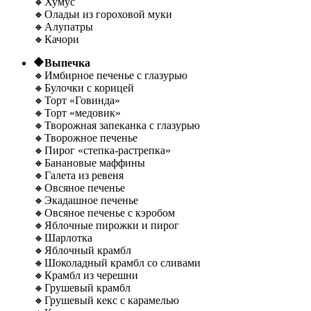
🔸Хумус
🔸Оладьи из гороховой муки
🔸Алупатры
🔸Качори
🔶Выпечка
🔸Имбирное печенье с глазурью
🔸Булочки с корицей
🔸Торт «Говинда»
🔸Торт «медовик»
🔸Творожная запеканка с глазурью
🔸Творожное печенье
🔸Пирог «степка-растрепка»
🔸Банановые маффины
🔸Галета из ревеня
🔸Овсяное печенье
🔸Экадашное печенье
🔸Овсяное печенье с кэробом
🔸Яблочные пирожки и пирог
🔸Шарлотка
🔸Яблочный крамбл
🔸Шоколадный крамбл со сливами
🔸Крамбл из черешни
🔸Грушевый крамбл
🔸Грушевый кекс с карамелью