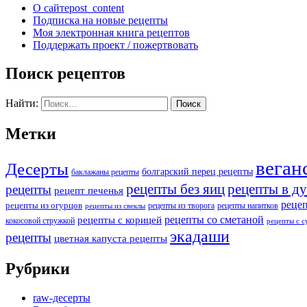
О сайте
post_content
Подписка на новые рецепты
Моя электронная книга рецептов
Поддержать проект / пожертвовать
Поиск рецептов
Найти:
Метки
веган
Десерты
болгарский перец рецепты
баклажаны рецепты
рецепты без яиц
рецепты в д
рецепты
рецепт печенья
реце
рецепты из огурцов
рецепты из творога
рецепты напитков
рецепты из свеклы
рецепты со сметаной
рецепты с корицей
кокосовой стружкой
рецепты с 
экадаши
рецепты
цветная капуста рецепты
Рубрики
raw-десерты