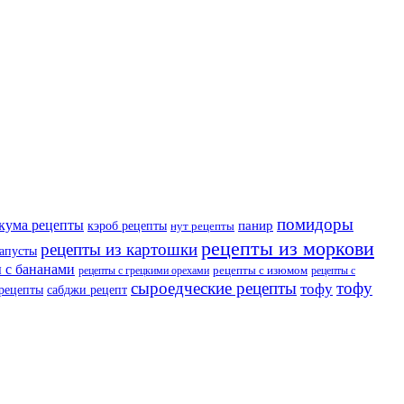
помидоры
кума рецепты
панир
кэроб рецепты
нут рецепты
рецепты из моркови
рецепты из картошки
капусты
 с бананами
рецепты с изюмом
рецепты с грецкими орехами
рецепты с
сыроедческие рецепты
тофу
тофу
 рецепты
сабджи рецепт