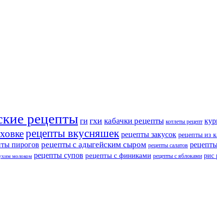
ские рецепты
ги
гхи
кабачки рецепты
кур
котлеты рецепт
рецепты вкусняшек
уховке
рецепты закусок
рецепты из 
рецепты с адыгейским сыром
пты пирогов
рецепты
рецепты салатов
рецепты супов
рецепты с финиками
рис
рецепты с яблоками
сухим молоком