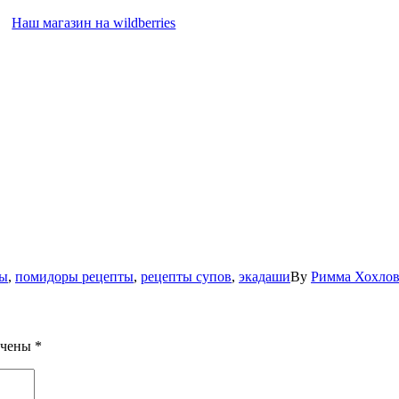
Наш магазин на wildberries
ты
,
помидоры рецепты
,
рецепты супов
,
экадаши
By
Римма Хохлов
ечены
*