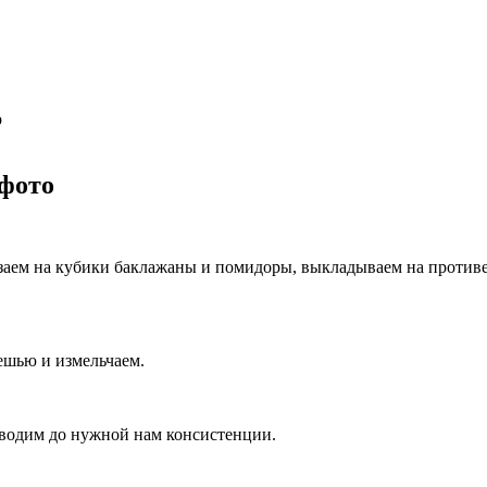
р
фото
заем на кубики баклажаны и помидоры, выкладываем на противе
ешью и измельчаем.
оводим до нужной нам консистенции.