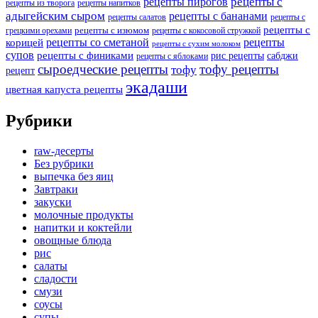
рецепты с
рецепты пирогов
рецепты из творога
рецепты напитков
адыгейским сыром
рецепты с бананами
рецепты салатов
рецепты с
рецепты с
рецепты с изюмом
грецкими орехами
рецепты с кокосовой стружкой
рецепты со сметаной
рецепты
корицей
рецепты с сухим молоком
супов
рецепты с финиками
рис рецепты
сабджи
рецепты с яблоками
сыроедческие рецепты
тофу рецепты
тофу
рецепт
экадаши
цветная капуста рецепты
Рубрики
raw-десерты
Без рубрики
выпечка без яиц
Завтраки
закуски
молочные продукты
напитки и коктейли
овощные блюда
рис
салаты
сладости
смузи
соусы
супы