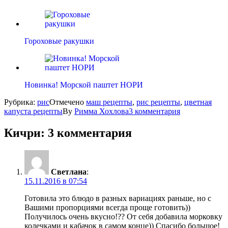
Гороховые ракушки
Новинка! Морской паштет НОРИ
Рубрика:
рис
Отмечено
маш рецепты
,
рис рецепты
,
цветная
капуста рецепты
By
Римма Хохлова
3 комментария
Кичри
: 3 комментария
Светлана
:
15.11.2016 в 07:54
Готовила это блюдо в разных вариациях раньше, но с
Вашими пропорциями всегда проще готовить))
Получилось очень вкусно!?? От себя добавила морковку
колечками и кабачок в самом конце)) Спасибо большое!