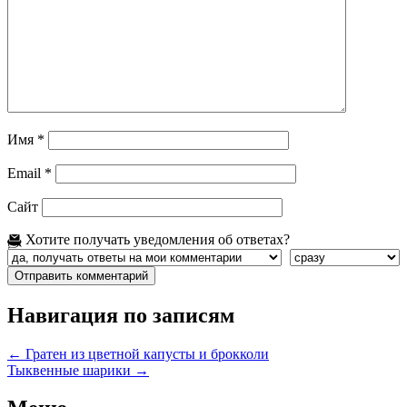
Имя
*
Email
*
Сайт
Хотите получать уведомления об ответах?
Навигация по записям
←
Гратен из цветной капусты и брокколи
Тыквенные шарики
→