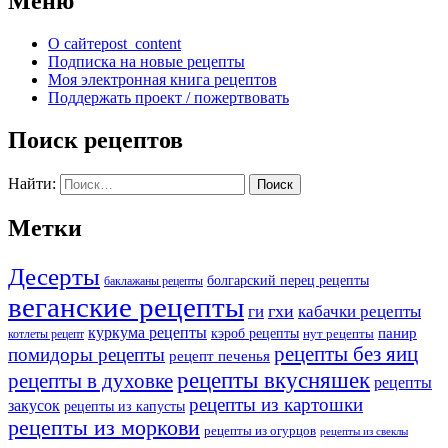
Меню
О сайте
post_content
Подписка на новые рецепты
Моя электронная книга рецептов
Поддержать проект / пожертвовать
Поиск рецептов
Найти:
Метки
Десерты
болгарский перец рецепты
баклажаны рецепты
веганские рецепты
ги
гхи
кабачки рецепты
куркума рецепты
панир
кэроб рецепты
нут рецепты
котлеты рецепт
рецепты без яиц
помидоры рецепты
рецепт печенья
рецепты вкусняшек
рецепты в духовке
рецепты
рецепты из картошки
закусок
рецепты из капусты
рецепты из моркови
рецепты из огурцов
рецепты из свеклы