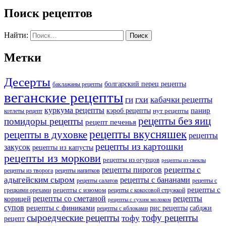
Поиск рецептов
Найти:
Метки
Десерты
болгарский перец рецепты
баклажаны рецепты
веганские рецепты
ги
гхи
кабачки рецепты
куркума рецепты
панир
кэроб рецепты
нут рецепты
котлеты рецепт
рецепты без яиц
помидоры рецепты
рецепт печенья
рецепты вкусняшек
рецепты в духовке
рецепты
рецепты из картошки
закусок
рецепты из капусты
рецепты из моркови
рецепты из огурцов
рецепты из свеклы
рецепты с
рецепты пирогов
рецепты из творога
рецепты напитков
адыгейским сыром
рецепты с бананами
рецепты салатов
рецепты с
рецепты с
рецепты с изюмом
грецкими орехами
рецепты с кокосовой стружкой
рецепты со сметаной
рецепты
корицей
рецепты с сухим молоком
супов
рецепты с финиками
рис рецепты
сабджи
рецепты с яблоками
сыроедческие рецепты
тофу рецепты
тофу
рецепт