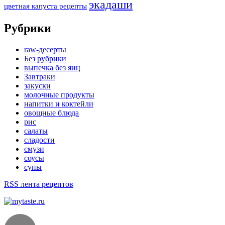
экадаши
цветная капуста рецепты
Рубрики
raw-десерты
Без рубрики
выпечка без яиц
Завтраки
закуски
молочные продукты
напитки и коктейли
овощные блюда
рис
салаты
сладости
смузи
соусы
супы
RSS лента рецептов