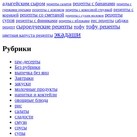
адыгейским сыром
рецепты с бананами
рецепты салатов
рецепты с
рецепты с
рецепты с изюмом
грецкими орехами
рецепты с кокосовой стружкой
рецепты со сметаной
рецепты
корицей
рецепты с сухим молоком
супов
рецепты с финиками
рис рецепты
сабджи
рецепты с яблоками
сыроедческие рецепты
тофу рецепты
тофу
рецепт
экадаши
цветная капуста рецепты
Рубрики
raw-десерты
Без рубрики
выпечка без яиц
Завтраки
закуски
молочные продукты
напитки и коктейли
овощные блюда
рис
салаты
сладости
смузи
соусы
супы