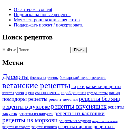
О сайте
post_content
Подписка на новые рецепты
Моя электронная книга рецептов
Поддержать проект / пожертвовать
Поиск рецептов
Найти:
Метки
Десерты
болгарский перец рецепты
баклажаны рецепты
веганские рецепты
ги
гхи
кабачки рецепты
куркума рецепты
панир
кэроб рецепты
нут рецепты
котлеты рецепт
рецепты без яиц
помидоры рецепты
рецепт печенья
рецепты вкусняшек
рецепты в духовке
рецепты
рецепты из картошки
закусок
рецепты из капусты
рецепты из моркови
рецепты из огурцов
рецепты из свеклы
рецепты с
рецепты пирогов
рецепты из творога
рецепты напитков