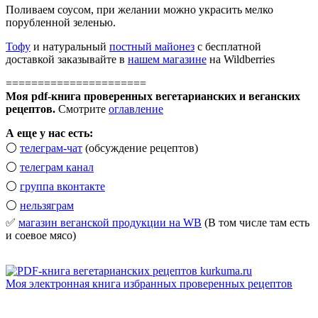
Поливаем соусом, при желании можно украсить мелко
порубленной зеленью.
Тофу
и натуральный
постный майонез
с бесплатной
доставкой заказывайте в
нашем магазине
на Wildberries
======================
Моя pdf-книга проверенных вегетарианских и веганских
рецептов.
Смотрите
оглавление
А еще у нас есть:
⚪️
телеграм-чат
(обсуждение рецептов)
⚪️
телеграм канал
⚪️
группа вконтакте
⚪️
нельзяграм
✅
магазин веганской продукции на WB
(В том числе там есть
и соевое мясо)
Моя электронная книга избранных проверенных рецептов