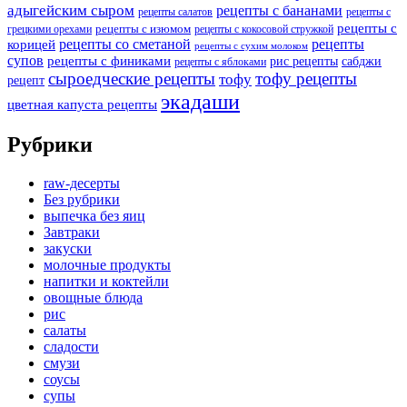
адыгейским сыром
рецепты с бананами
рецепты салатов
рецепты с
рецепты с
рецепты с изюмом
грецкими орехами
рецепты с кокосовой стружкой
рецепты со сметаной
рецепты
корицей
рецепты с сухим молоком
супов
рецепты с финиками
рис рецепты
сабджи
рецепты с яблоками
сыроедческие рецепты
тофу рецепты
тофу
рецепт
экадаши
цветная капуста рецепты
Рубрики
raw-десерты
Без рубрики
выпечка без яиц
Завтраки
закуски
молочные продукты
напитки и коктейли
овощные блюда
рис
салаты
сладости
смузи
соусы
супы