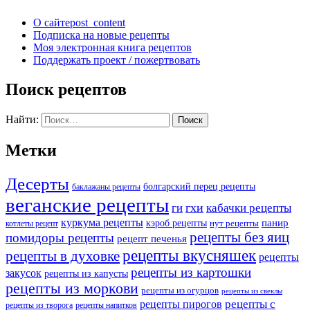
О сайте
post_content
Подписка на новые рецепты
Моя электронная книга рецептов
Поддержать проект / пожертвовать
Поиск рецептов
Найти:
Метки
Десерты
болгарский перец рецепты
баклажаны рецепты
веганские рецепты
ги
гхи
кабачки рецепты
куркума рецепты
панир
кэроб рецепты
нут рецепты
котлеты рецепт
рецепты без яиц
помидоры рецепты
рецепт печенья
рецепты вкусняшек
рецепты в духовке
рецепты
рецепты из картошки
закусок
рецепты из капусты
рецепты из моркови
рецепты из огурцов
рецепты из свеклы
рецепты с
рецепты пирогов
рецепты из творога
рецепты напитков