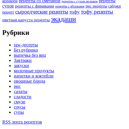
рецепты со сметаной
рецепты
корицей
рецепты с сухим молоком
супов
рецепты с финиками
рис рецепты
сабджи
рецепты с яблоками
сыроедческие рецепты
тофу рецепты
тофу
рецепт
экадаши
цветная капуста рецепты
Рубрики
raw-десерты
Без рубрики
выпечка без яиц
Завтраки
закуски
молочные продукты
напитки и коктейли
овощные блюда
рис
салаты
сладости
смузи
соусы
супы
RSS лента рецептов