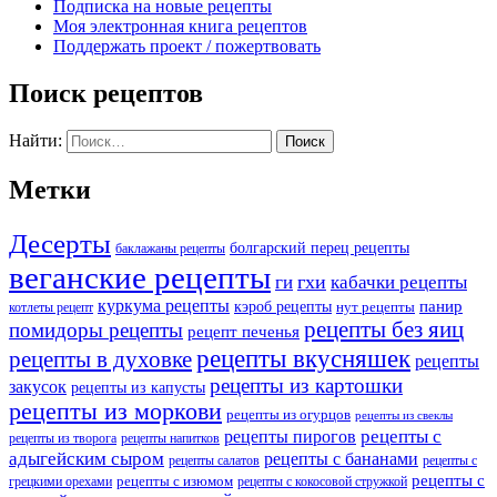
Подписка на новые рецепты
Моя электронная книга рецептов
Поддержать проект / пожертвовать
Поиск рецептов
Найти:
Метки
Десерты
болгарский перец рецепты
баклажаны рецепты
веганские рецепты
ги
гхи
кабачки рецепты
куркума рецепты
панир
кэроб рецепты
нут рецепты
котлеты рецепт
рецепты без яиц
помидоры рецепты
рецепт печенья
рецепты вкусняшек
рецепты в духовке
рецепты
рецепты из картошки
закусок
рецепты из капусты
рецепты из моркови
рецепты из огурцов
рецепты из свеклы
рецепты с
рецепты пирогов
рецепты из творога
рецепты напитков
адыгейским сыром
рецепты с бананами
рецепты салатов
рецепты с
рецепты с
рецепты с изюмом
грецкими орехами
рецепты с кокосовой стружкой