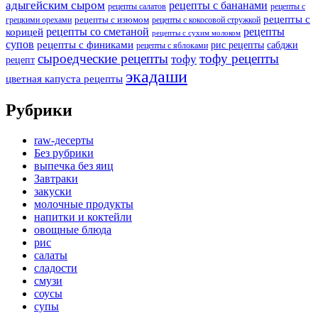
адыгейским сыром
рецепты с бананами
рецепты салатов
рецепты с
рецепты с
рецепты с изюмом
грецкими орехами
рецепты с кокосовой стружкой
рецепты со сметаной
рецепты
корицей
рецепты с сухим молоком
супов
рецепты с финиками
рис рецепты
сабджи
рецепты с яблоками
сыроедческие рецепты
тофу рецепты
тофу
рецепт
экадаши
цветная капуста рецепты
Рубрики
raw-десерты
Без рубрики
выпечка без яиц
Завтраки
закуски
молочные продукты
напитки и коктейли
овощные блюда
рис
салаты
сладости
смузи
соусы
супы