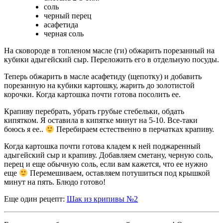
соль
черный перец
асафетида
черная соль
На сковороде в топленом масле (ги) обжарить порезанный на
кубики адыгейский сыр. Переложить его в отдельную посуды.
Теперь обжарить в масле асафетиду (щепотку) и добавить
порезанную на кубики картошку, жарить до золотистой
корочки. Когда картошка почти готова посолить ее.
Крапиву перебрать, убрать грубые стебельки, обдать
кипятком. Я оставила в кипятке минут на 5-10. Все-таки
боюсь я ее..
Перебираем естественно в перчатках крапиву.
Когда картошка почти готова кладем к ней поджаренный
адыгейский сыр и крапиву. Добавляем сметану, черную соль,
перец и еще обычную соль, если вам кажется, что ее нужно
еще
Перемешиваем, оставляем потушиться под крышкой
минут на пять. Блюдо готово!
Еще один рецепт:
Шак из крипивы №2