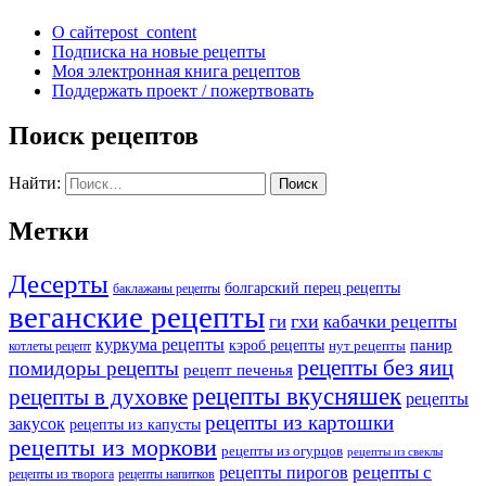
О сайте
post_content
Подписка на новые рецепты
Моя электронная книга рецептов
Поддержать проект / пожертвовать
Поиск рецептов
Найти:
Метки
Десерты
болгарский перец рецепты
баклажаны рецепты
веганские рецепты
ги
гхи
кабачки рецепты
куркума рецепты
панир
кэроб рецепты
нут рецепты
котлеты рецепт
рецепты без яиц
помидоры рецепты
рецепт печенья
рецепты вкусняшек
рецепты в духовке
рецепты
рецепты из картошки
закусок
рецепты из капусты
рецепты из моркови
рецепты из огурцов
рецепты из свеклы
рецепты с
рецепты пирогов
рецепты из творога
рецепты напитков