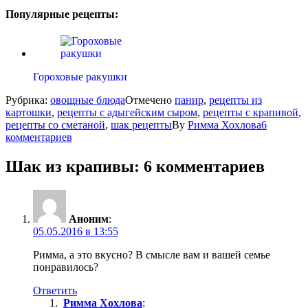
Популярные рецепты:
Гороховые ракушки
Рубрика:
овощные блюда
Отмечено
панир
,
рецепты из
картошки
,
рецепты с адыгейским сыром
,
рецепты с крапивой
,
рецепты со сметаной
,
шак рецепты
By
Римма Хохлова
6
комментариев
Шак из крапивы
: 6 комментариев
Аноним
:
05.05.2016 в 13:55
Римма, а это вкусно? В смысле вам и вашей семье
понравилось?
Ответить
Римма Хохлова
: