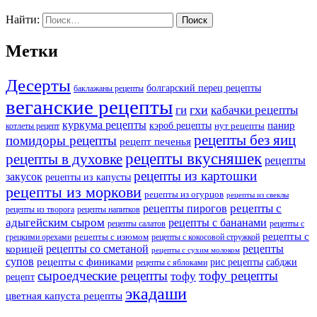
Найти:
Метки
Десерты
болгарский перец рецепты
баклажаны рецепты
веганские рецепты
ги
гхи
кабачки рецепты
куркума рецепты
панир
кэроб рецепты
нут рецепты
котлеты рецепт
рецепты без яиц
помидоры рецепты
рецепт печенья
рецепты вкусняшек
рецепты в духовке
рецепты
рецепты из картошки
закусок
рецепты из капусты
рецепты из моркови
рецепты из огурцов
рецепты из свеклы
рецепты с
рецепты пирогов
рецепты из творога
рецепты напитков
адыгейским сыром
рецепты с бананами
рецепты салатов
рецепты с
рецепты с
рецепты с изюмом
грецкими орехами
рецепты с кокосовой стружкой
рецепты со сметаной
рецепты
корицей
рецепты с сухим молоком
супов
рецепты с финиками
рис рецепты
сабджи
рецепты с яблоками
сыроедческие рецепты
тофу рецепты
тофу
рецепт
экадаши
цветная капуста рецепты