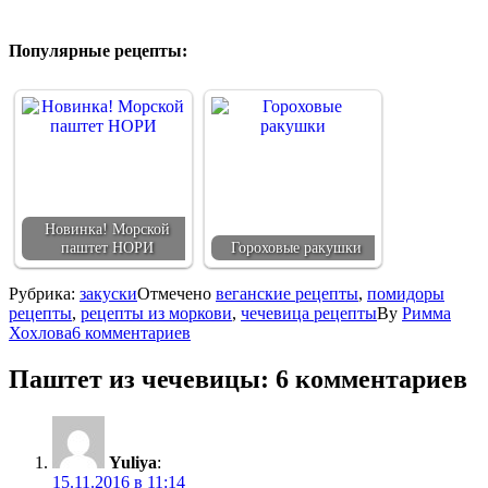
Популярные рецепты:
Новинка! Морской
паштет НОРИ
Гороховые ракушки
Рубрика:
закуски
Отмечено
веганские рецепты
,
помидоры
рецепты
,
рецепты из моркови
,
чечевица рецепты
By
Римма
Хохлова
6 комментариев
Паштет из чечевицы
: 6 комментариев
Yuliya
:
15.11.2016 в 11:14