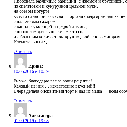
Пробовала различные вариации: с изюмом и брусникой, 
из спельтовой и кукурузной цельной муки,
на соевом йогурте,
вместо сливочного масла — органик-маргарин для выпеч
с пальмовым сахаром,
с ванилью, корицей и цедрой лимона,
с порошком для выпечки вместо соды
и с большим количеством крупно дробленого миндаля.
Изумительный 🙂
Ответить
Ирина
:
10.05.2016 в 10:59
Римма, благодарю вас за ваши рецепты!
Каждый из них … качественно вкусный!!!
Вчера делала бисквитный торт и дал из маша — всем ооо
Ответить
Александра
:
01.09.2019 в 19:08