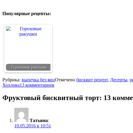
Популярные рецепты:
Гороховые ракушки
Рубрика:
выпечка без яиц
Отмечено
бисквит рецепт
,
Десерты
,
р
Хохлова
13 комментариев
Фруктовый бисквитный торт
: 13 комм
Татьяна
:
10.05.2016 в 10:51