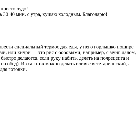
просто чудо!
ь 30-40 мин. с утра, кушаю холодным. Благодарю!
завести специальный термос для еды, у него горлышко пошире
ами, или кичри — это рис с бобовыми, например, с мунг-далом,
быстро делаются, если руку набить, делать на полрецепта и
на обед). Из салатов можно делать оливье вегетарианский, а
для готовки.