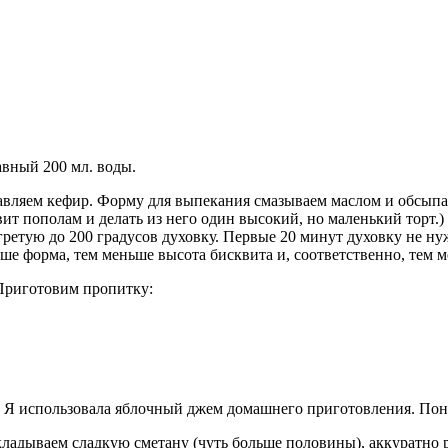
авный 200 мл. воды.
авляем кефир. Форму для выпекания смазываем маслом и обсыпае
вит пополам и делать из него один высокий, но маленький торт.)
етую до 200 градусов духовку. Первые 20 минут духовку не нуж
ше форма, тем меньше высота бисквита и, соответственно, тем 
 Приготовим пропитку:
 Я использовала яблочный джем домашнего приготовления. Понад
ыкладываем сладкую сметану (чуть больше половины), аккуратно 