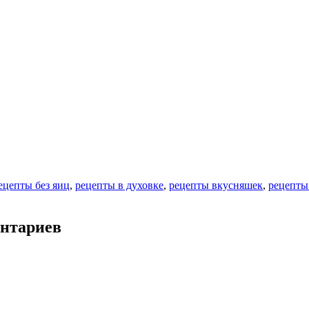
ецепты без яиц
,
рецепты в духовке
,
рецепты вкусняшек
,
рецепты
ентариев