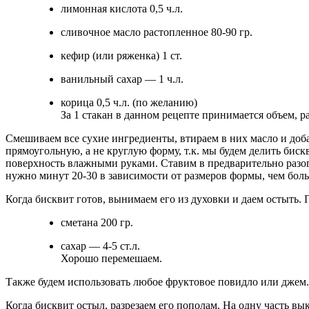
лимонная кислота 0,5 ч.л.
сливочное масло растопленное 80-90 гр.
кефир (или ряженка) 1 ст.
ванильный сахар — 1 ч.л.
корица 0,5 ч.л. (по желанию)
За 1 стакан в данном рецепте принимается объем, р
Смешиваем все сухие ингредиенты, втираем в них масло и доб
прямоугольную, а не круглую форму, т.к. мы будем делить биск
поверхность влажными руками. Ставим в предварительно разогр
нужно минут 20-30 в зависимости от размеров формы, чем боль
Когда бисквит готов, вынимаем его из духовки и даем остыть.
сметана 200 гр.
сахар — 4-5 ст.л.
Хорошо перемешаем.
Также будем использовать любое фруктовое повидло или джем.
Когда бисквит остыл, разрезаем его пополам. На одну часть в