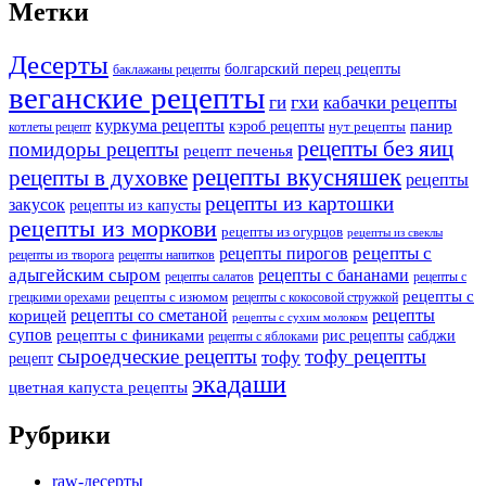
Метки
Десерты
болгарский перец рецепты
баклажаны рецепты
веганские рецепты
ги
гхи
кабачки рецепты
куркума рецепты
панир
кэроб рецепты
нут рецепты
котлеты рецепт
рецепты без яиц
помидоры рецепты
рецепт печенья
рецепты вкусняшек
рецепты в духовке
рецепты
рецепты из картошки
закусок
рецепты из капусты
рецепты из моркови
рецепты из огурцов
рецепты из свеклы
рецепты с
рецепты пирогов
рецепты из творога
рецепты напитков
адыгейским сыром
рецепты с бананами
рецепты салатов
рецепты с
рецепты с
рецепты с изюмом
грецкими орехами
рецепты с кокосовой стружкой
рецепты со сметаной
рецепты
корицей
рецепты с сухим молоком
супов
рецепты с финиками
рис рецепты
сабджи
рецепты с яблоками
сыроедческие рецепты
тофу рецепты
тофу
рецепт
экадаши
цветная капуста рецепты
Рубрики
raw-десерты