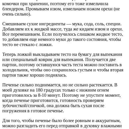
комочки при хранении, поэтому его тоже измельчила
блендером. Промываем изюм, измельчаем ножом орехи (не
очень сильно).
Смешиваем сухие ингредиенты — мука, сода, соль, специи.
Добавляем их к жидкой массе, туда же кидаем изюм и орехи.
Все перемешиваем. Если получилось слишком жидкое тесто,
то добавляем еще немного муки до такого состояния, чтобы
тесто не стекало с ложки.
Теперь ложкой выкладываем тесто на бумагу для выпекания
или специальный коврик для выпекания. Получается две
партии, поэтому оставшуюся часть теста можно поставить в
холодильник, чтобы оно сохранилось густым и чтобы вторая
партия также хорошо поднялась.
Печенье сильно поднимается, но не сильно растекается. В
моей духовке на 180 градусах только с нижним огнем
приготовилось за 8-10 минут. Поэтому не упустите момент,
когда печенье приготовится, готовность проверяем
зубочисткой/спичкой, она должна быть сухая после
погружения в готовое печенье.
Для того, чтобы печенье было более ровным и аккуратным,
можно разгладить его перед отправкой в духовку влажными