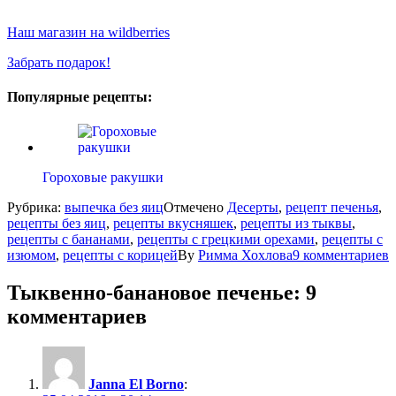
Наш магазин на wildberries
Забрать подарок!
Популярные рецепты:
Гороховые ракушки
Рубрика:
выпечка без яиц
Отмечено
Десерты
,
рецепт печенья
,
рецепты без яиц
,
рецепты вкусняшек
,
рецепты из тыквы
,
рецепты с бананами
,
рецепты с грецкими орехами
,
рецепты с
изюмом
,
рецепты с корицей
By
Римма Хохлова
9 комментариев
Тыквенно-банановое печенье
: 9
комментариев
Janna El Borno
: