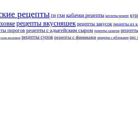
ские рецепты
ги
гхи
кабачки рецепты
кур
котлеты рецепт
рецепты вкусняшек
уховке
рецепты закусок
рецепты из 
рецепты с адыгейским сыром
пты пирогов
рецепты
рецепты салатов
рецепты супов
рецепты с финиками
рис
рецепты с яблоками
сухим молоком