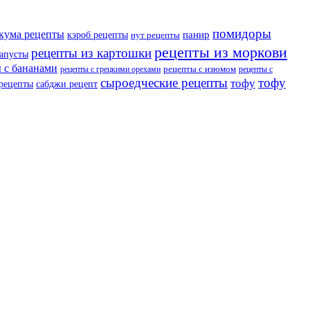
помидоры
кума рецепты
панир
кэроб рецепты
нут рецепты
рецепты из моркови
рецепты из картошки
капусты
 с бананами
рецепты с изюмом
рецепты с грецкими орехами
рецепты с
сыроедческие рецепты
тофу
тофу
 рецепты
сабджи рецепт