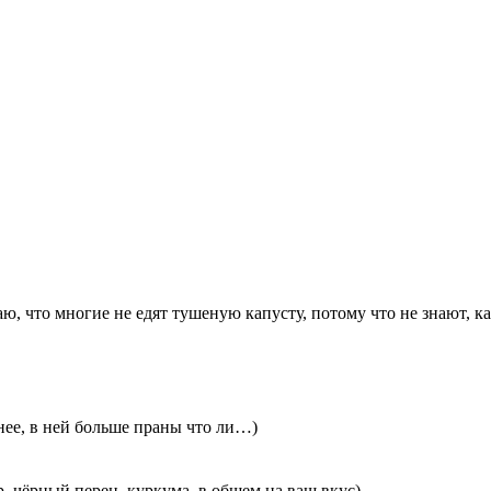
аю, что многие не едят тушеную капусту, потому что не знают, 
енее, в ней больше праны что ли…)
р, чёрный перец, куркума, в общем на ваш вкус)