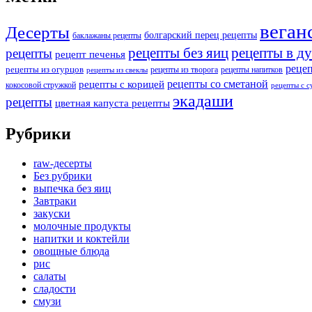
веган
Десерты
болгарский перец рецепты
баклажаны рецепты
рецепты без яиц
рецепты в д
рецепты
рецепт печенья
реце
рецепты из огурцов
рецепты из творога
рецепты напитков
рецепты из свеклы
рецепты со сметаной
рецепты с корицей
кокосовой стружкой
рецепты с 
экадаши
рецепты
цветная капуста рецепты
Рубрики
raw-десерты
Без рубрики
выпечка без яиц
Завтраки
закуски
молочные продукты
напитки и коктейли
овощные блюда
рис
салаты
сладости
смузи