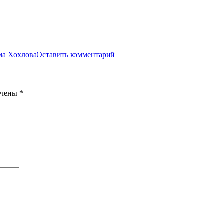
а Хохлова
Оставить комментарий
ечены
*