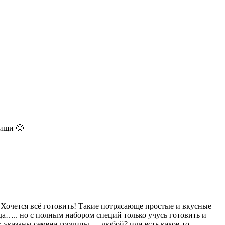
пищи 🙂
!Хочется всё готовить! Такие потрясающе простые и вкусные
да….. но с полным набором специй только учусь готовить и
 указаны семена горчицы — любой? или есть какое-то