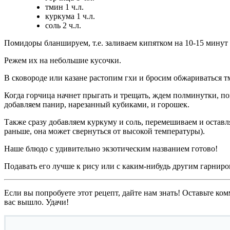
тмин 1 ч.л.
куркума 1 ч.л.
соль 2 ч.л.
Помидоры бланшируем, т.е. заливаем кипятком на 10-15 минут
Режем их на небольшие кусочки.
В сковороде или казане растопим гхи и бросим обжариваться т
Когда горчица начнет прыгать и трещать, ждем полминутки, п
добавляем панир, нарезанный кубиками, и горошек.
Также сразу добавляем куркуму и соль, перемешиваем и оставля
раньше, она может свернуться от высокой температуры).
Наше блюдо с удивительно экзотическим названием готово!
Подавать его лучше к рису или с каким-нибудь другим гарниро
Если вы попробуете этот рецепт, дайте нам знать! Оставьте ком
вас вышло. Удачи!