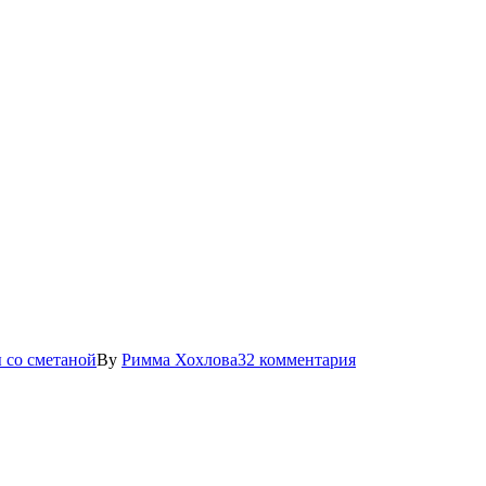
 со сметаной
By
Римма Хохлова
32 комментария