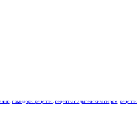
анир
,
помидоры рецепты
,
рецепты с адыгейским сыром
,
рецепты