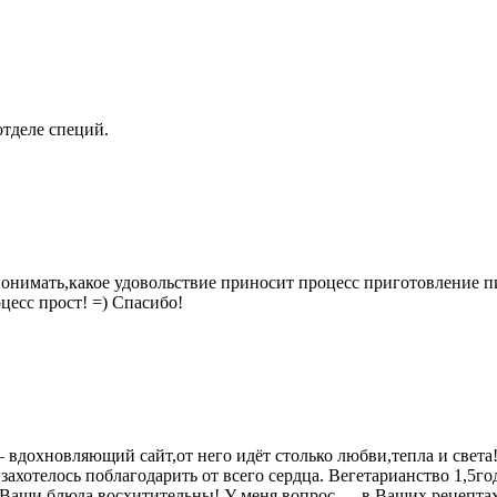
тделе специй.
 понимать,какое удовольствие приносит процесс приготовление 
цесс прост! =) Спасибо!
 вдохновляющий сайт,от него идёт столько любви,тепла и света
ахотелось поблагодарить от всего сердца. Вегетарианство 1,5го
— Ваши блюда восхитительны! У меня вопрос — в Ваших рецептах