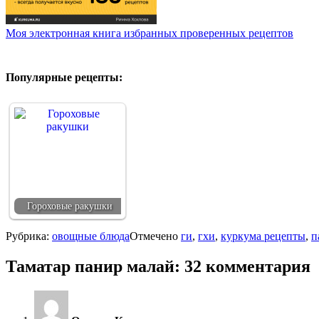
Моя электронная книга избранных проверенных рецептов
Популярные рецепты:
Гороховые ракушки
Рубрика:
овощные блюда
Отмечено
ги
,
гхи
,
куркума рецепты
,
п
Таматар панир малай
: 32 комментария