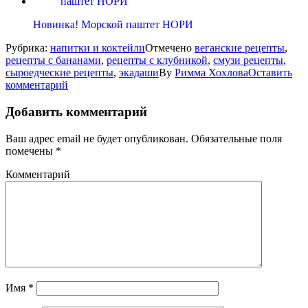
Новинка! Морской паштет НОРИ
Рубрика:
напитки и коктейли
Отмечено
веганские рецепты
,
рецепты с бананами
,
рецепты с клубникой
,
смузи рецепты
,
сыроедческие рецепты
,
экадаши
By
Римма Хохлова
Оставить
комментарий
Добавить комментарий
Ваш адрес email не будет опубликован.
Обязательные поля
помечены
*
Комментарий
Имя
*