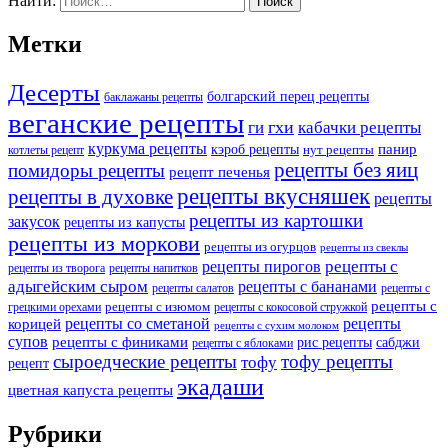
Найти:
Метки
Десерты
болгарский перец рецепты
баклажаны рецепты
веганские рецепты
ги
гхи
кабачки рецепты
куркума рецепты
панир
кэроб рецепты
нут рецепты
котлеты рецепт
рецепты без яиц
помидоры рецепты
рецепт печенья
рецепты вкусняшек
рецепты в духовке
рецепты
рецепты из картошки
закусок
рецепты из капусты
рецепты из моркови
рецепты из огурцов
рецепты из свеклы
рецепты с
рецепты пирогов
рецепты из творога
рецепты напитков
адыгейским сыром
рецепты с бананами
рецепты салатов
рецепты с
рецепты с
рецепты с изюмом
грецкими орехами
рецепты с кокосовой стружкой
рецепты со сметаной
рецепты
корицей
рецепты с сухим молоком
супов
рецепты с финиками
рис рецепты
сабджи
рецепты с яблоками
сыроедческие рецепты
тофу рецепты
тофу
рецепт
экадаши
цветная капуста рецепты
Рубрики