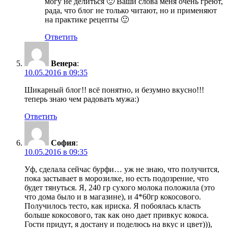
могу не делиться 🙂 Ваши слова меня очень греют,
рада, что блог не только читают, но и применяют
на практике рецепты 🙂
Ответить
Венера
:
10.05.2016 в 09:35
Шикарный блог!! всё понятно, и безумно вкусно!!!
теперь знаю чем радовать мужа:)
Ответить
София
:
10.05.2016 в 09:35
Уф, сделала сейчас бурфи… уж не знаю, что получится,
пока застывает в морозилке, но есть подозрение, что
будет тянуться. Я, 240 гр сухого молока положила (это
что дома было и в магазине), и 4*60гр кокосового.
Получилось тесто, как ириска. Я побоялась класть
больше кокосового, так как оно дает привкус кокоса.
Гости придут, я достану и поделюсь на вкус и цвет))),