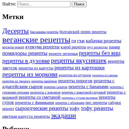
Найти:
Метки
Десерты
болгарский перец рецепты
баклажаны рецепты
веганские рецепты
ги
гхи
кабачки рецепты
куркума рецепты
панир
кэроб рецепты
нут рецепты
котлеты рецепт
рецепты без яиц
помидоры рецепты
рецепт печенья
рецепты вкусняшек
рецепты в духовке
рецепты
рецепты из картошки
закусок
рецепты из капусты
рецепты из моркови
рецепты из огурцов
рецепты из свеклы
рецепты с
рецепты пирогов
рецепты из творога
рецепты напитков
адыгейским сыром
рецепты с бананами
рецепты салатов
рецепты с
рецепты с
рецепты с изюмом
грецкими орехами
рецепты с кокосовой стружкой
рецепты со сметаной
рецепты
корицей
рецепты с сухим молоком
супов
рецепты с финиками
рис рецепты
сабджи
рецепты с яблоками
сыроедческие рецепты
тофу рецепты
тофу
рецепт
экадаши
цветная капуста рецепты
Рубрики