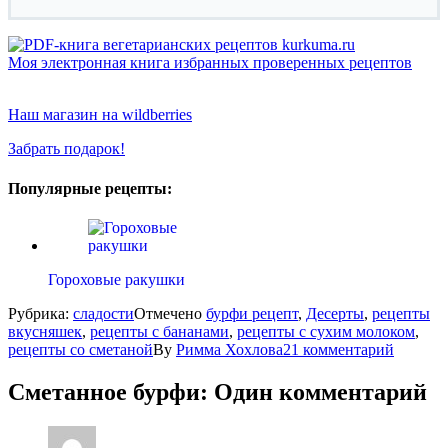
Моя электронная книга избранных проверенных рецептов
Наш магазин на wildberries
Забрать подарок!
Популярные рецепты:
Гороховые ракушки
Рубрика:
сладости
Отмечено
бурфи рецепт
,
Десерты
,
рецепты
вкусняшек
,
рецепты с бананами
,
рецепты с сухим молоком
,
рецепты со сметаной
By
Римма Хохлова
21 комментарий
Сметанное бурфи
: Один комментарий