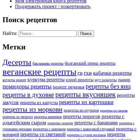
Моя электронная книга рецептов
Поддержать проект / пожертвовать
Поиск рецептов
Найти:
Метки
Десерты
болгарский перец рецепты
баклажаны рецепты
веганские рецепты
ги
гхи
кабачки рецепты
куркума рецепты
панир
кэроб рецепты
нут рецепты
котлеты рецепт
рецепты без яиц
помидоры рецепты
рецепт печенья
рецепты вкусняшек
рецепты в духовке
рецепты
рецепты из картошки
закусок
рецепты из капусты
рецепты из моркови
рецепты из огурцов
рецепты из свеклы
рецепты с
рецепты пирогов
рецепты из творога
рецепты напитков
адыгейским сыром
рецепты с бананами
рецепты салатов
рецепты с
рецепты с
рецепты с изюмом
грецкими орехами
рецепты с кокосовой стружкой
рецепты со сметаной
рецепты
корицей
рецепты с сухим молоком
супов