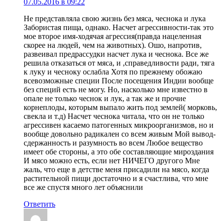
07.05.2016 в 09:22
Не представляла свою жизнь без мяса, чеснока и лука
Забористая пища, однако. Насчет агрессивности-так это
мое второе имя-ходячая агрессия(правда нацеленная
скорее на людей, чем на животных). Ошо, напротив,
развеивал предрассудки насчет лука и чеснока. Все же
решила отказаться от мяса, и ,справедливости ради, тяга
к луку и чесноку ослабла Хотя по прежнему обожаю
всевозможные специи После посещения Индии вообще
без специй есть не могу. Но, насколько мне известно в
опале не только чеснок и лук, а так же и прочие
корнеплоды, которым выпало жить под землей( морковь,
свекла и т.д) Насчет чеснока читала, что он не только
агрессивен касаемо патогенных микроорганизмов, но и
вообще довольно радикален со всем живым Мой вывод-
сдержанность и разумность во всем Любое вещество
имеет обе стороны, а это обе составляющие мироздания
И мясо можно есть, если нет НИЧЕГО другого Мне
жаль, что еще в детстве меня присадили на мясо, когда
растительной пищи достаточно и я счастлива, что мне
все же спустя много лет объяснили
Ответить