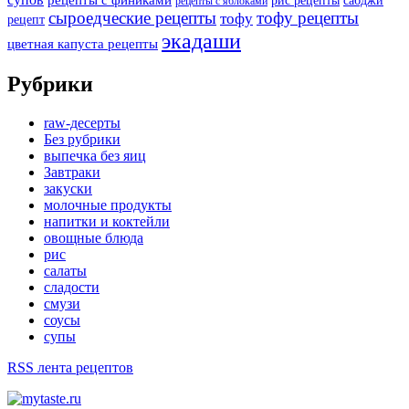
рецепты с финиками
рис рецепты
сабджи
рецепты с яблоками
сыроедческие рецепты
тофу рецепты
тофу
рецепт
экадаши
цветная капуста рецепты
Рубрики
raw-десерты
Без рубрики
выпечка без яиц
Завтраки
закуски
молочные продукты
напитки и коктейли
овощные блюда
рис
салаты
сладости
смузи
соусы
супы
RSS лента рецептов