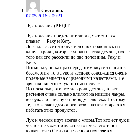
Светлана
:
07.05.2016 в 09:21
Лук и чеснок (ВЕДЫ)
Лук и чеснок представители двух «темных»
планет — Раху и Кету.
Легенда гласит что лук и чеснок появились из
капель крови, которые упали из тела демона, после
того как его рассекли на две половины, Раху и
Кету.
Поскольку он как раз перед этим вкусил напиток
бессмертия, то в луке и чесноке содержатся очень
полезные вещества с целебными качествами. Не
зря говорят, что «лук от семи недуг».
Но поскольку это все же кровь демона, то эти
растения очень сильно влияют на низшие чакры,
возбуждают низшую природу человека. Поэтому
те, кто желает духовного возвышения, стараются
избегать этих продуктов.
Лук и чеснок идут всегда с мясом.Тот кто ест лук и
чеснок не может отказаться от мяса,его тянет
кушать мясо.От лука и чеснока появляется