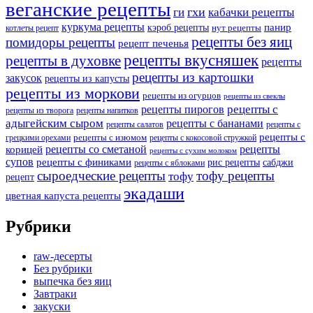
веганские рецепты
ги
гхи
кабачки рецепты
куркума рецепты
панир
кэроб рецепты
нут рецепты
котлеты рецепт
рецепты без яиц
помидоры рецепты
рецепт печенья
рецепты вкусняшек
рецепты в духовке
рецепты
рецепты из картошки
закусок
рецепты из капусты
рецепты из моркови
рецепты из огурцов
рецепты из свеклы
рецепты с
рецепты пирогов
рецепты из творога
рецепты напитков
адыгейским сыром
рецепты с бананами
рецепты салатов
рецепты с
рецепты с
рецепты с изюмом
грецкими орехами
рецепты с кокосовой стружкой
рецепты со сметаной
рецепты
корицей
рецепты с сухим молоком
супов
рецепты с финиками
рис рецепты
сабджи
рецепты с яблоками
сыроедческие рецепты
тофу рецепты
тофу
рецепт
экадаши
цветная капуста рецепты
Рубрики
raw-десерты
Без рубрики
выпечка без яиц
Завтраки
закуски