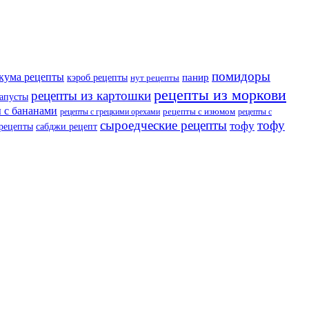
помидоры
кума рецепты
панир
кэроб рецепты
нут рецепты
рецепты из моркови
рецепты из картошки
капусты
 с бананами
рецепты с изюмом
рецепты с грецкими орехами
рецепты с
сыроедческие рецепты
тофу
тофу
 рецепты
сабджи рецепт