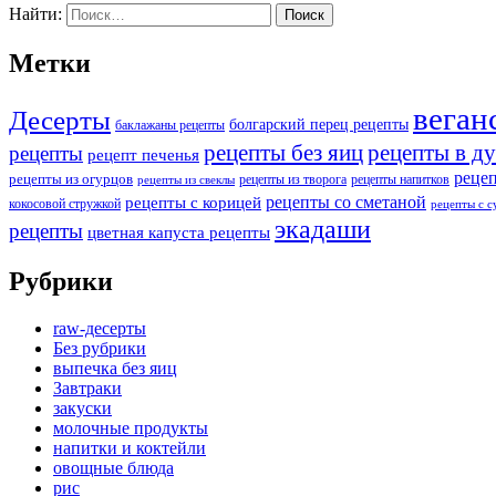
Найти:
Метки
веган
Десерты
болгарский перец рецепты
баклажаны рецепты
рецепты без яиц
рецепты в д
рецепты
рецепт печенья
реце
рецепты из огурцов
рецепты из творога
рецепты напитков
рецепты из свеклы
рецепты со сметаной
рецепты с корицей
кокосовой стружкой
рецепты с 
экадаши
рецепты
цветная капуста рецепты
Рубрики
raw-десерты
Без рубрики
выпечка без яиц
Завтраки
закуски
молочные продукты
напитки и коктейли
овощные блюда
рис