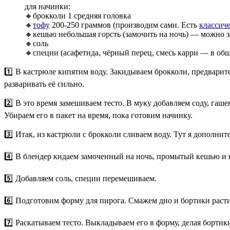
для начинки:
🔸брокколи 1 средняя головка
🔸
тофу
200-250 граммов (производим сами. Есть
классич
🔸кешью небольшая горсть (замочить на ночь) — можно 
🔸соль
🔸специи (асафетида, чёрный перец, смесь карри — в общ
1️⃣ В кастрюле кипятим воду. Закидываем брокколи, предварит
разваривать её сильно.
2️⃣ В это время замешиваем тесто. В муку добавляем соду, г
Убираем его в пакет на время, пока готовим начинку.
3️⃣ Итак, из кастрюли с брокколи сливаем воду. Тут я дополни
4️⃣ В блендер кидаем замоченный на ночь, промытый кешью и н
5️⃣ Добавляем соль, специи перемешиваем.
6️⃣ Подготовим форму для пирога. Смажем дно и бортики раст
7️⃣ Раскатываем тесто. Выкладываем его в форму, делая бортик