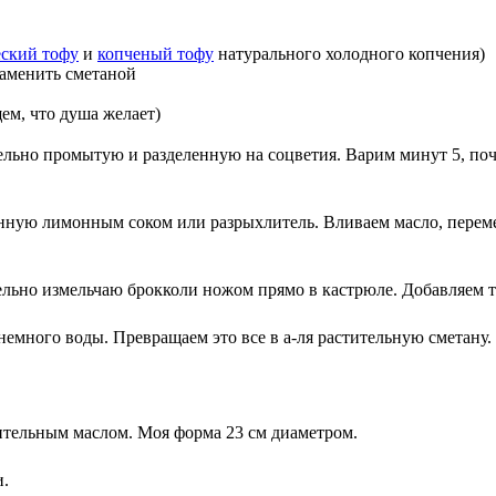
еский тофу
и
копченый тофу
натурального холодного копчения)
заменить сметаной
ем, что душа желает)
ельно промытую и разделенную на соцветия. Варим минут 5, поч
ашенную лимонным соком или разрыхлитель. Вливаем масло, пере
тельно измельчаю брокколи ножом прямо в кастрюле. Добавляем то
емного воды. Превращаем это все в а-ля растительную сметану.
ительным маслом. Моя форма 23 см диаметром.
и.