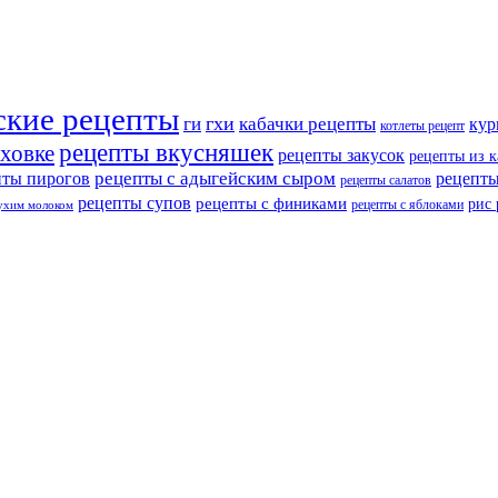
ские рецепты
ги
гхи
кабачки рецепты
кур
котлеты рецепт
рецепты вкусняшек
уховке
рецепты закусок
рецепты из 
рецепты с адыгейским сыром
пты пирогов
рецепты
рецепты салатов
рецепты супов
рецепты с финиками
рис
рецепты с яблоками
сухим молоком