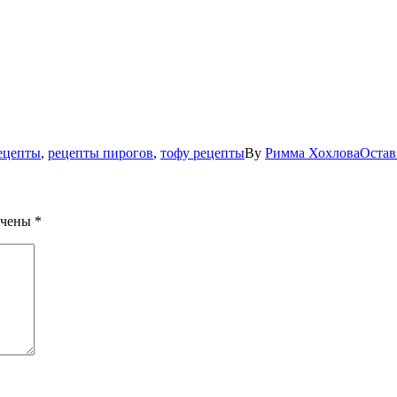
ецепты
,
рецепты пирогов
,
тофу рецепты
By
Римма Хохлова
Остав
ечены
*