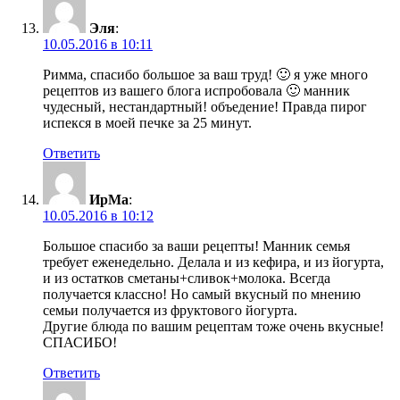
Эля
:
10.05.2016 в 10:11
Римма, спасибо большое за ваш труд! 🙂 я уже много
рецептов из вашего блога испробовала 🙂 манник
чудесный, нестандартный! объедение! Правда пирог
испекся в моей печке за 25 минут.
Ответить
ИрМа
:
10.05.2016 в 10:12
Большое спасибо за ваши рецепты! Манник семья
требует еженедельно. Делала и из кефира, и из йогурта,
и из остатков сметаны+сливок+молока. Всегда
получается классно! Но самый вкусный по мнению
семьи получается из фруктового йогурта.
Другие блюда по вашим рецептам тоже очень вкусные!
СПАСИБО!
Ответить