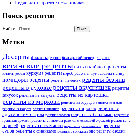
Поддержать проект / пожертвовать
Поиск рецептов
Найти:
Метки
Десерты
болгарский перец рецепты
баклажаны рецепты
веганские рецепты
ги
гхи
кабачки рецепты
куркума рецепты
панир
кэроб рецепты
нут рецепты
котлеты рецепт
рецепты без яиц
помидоры рецепты
рецепт печенья
рецепты вкусняшек
рецепты в духовке
рецепты
рецепты из картошки
закусок
рецепты из капусты
рецепты из моркови
рецепты из огурцов
рецепты из свеклы
рецепты с
рецепты пирогов
рецепты из творога
рецепты напитков
адыгейским сыром
рецепты с бананами
рецепты салатов
рецепты с
рецепты с
рецепты с изюмом
грецкими орехами
рецепты с кокосовой стружкой
рецепты со сметаной
рецепты
корицей
рецепты с сухим молоком
супов
рецепты с финиками
рис рецепты
сабджи
рецепты с яблоками