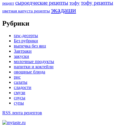
сыроедческие рецепты
тофу рецепты
тофу
рецепт
экадаши
цветная капуста рецепты
Рубрики
raw-десерты
Без рубрики
выпечка без яиц
Завтраки
закуски
молочные продукты
напитки и коктейли
овощные блюда
рис
салаты
сладости
смузи
соусы
супы
RSS лента рецептов