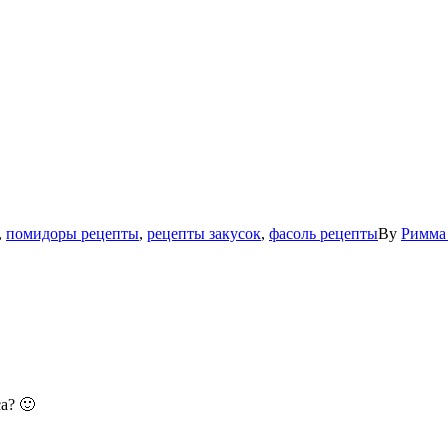
,
помидоры рецепты
,
рецепты закусок
,
фасоль рецепты
By
Римма
а? 🙂