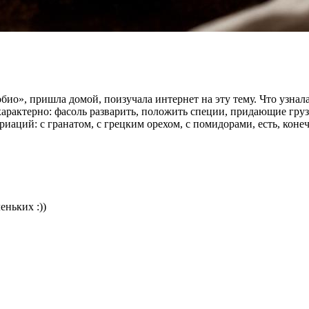
ио», пришла домой, поизучала интернет на эту тему. Что узнала
характерно: фасоль разварить, положить специи, придающие гру
риаций: с гранатом, с грецким орехом, с помидорами, есть, кон
еньких :))