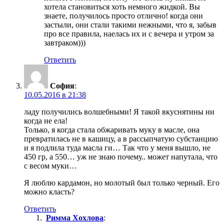
хотела становиться хоть немного жидкой. Вы
знаете, получилось просто отлично! когда они
застыли, они стали такими нежными, что я, забыв
про все правила, наелась их и с вечера и утром за
завтраком)))
Ответить
София
:
10.05.2016 в 21:38
ладу получились волшебными! Я такой вкуснятины ни
когда не ела!
Только, я когда стала обжаривать муку в масле, она
превратилась не в кашицу, а в рассыпчатую субстанцию
и я подлила туда масла ги… Так что у меня вышло, не
450 гр, а 550… уж не знаю почему.. может напутала, что
с весом муки…
Я люблю кардамон, но молотый был только черный. Его
можно класть?
Ответить
Римма Хохлова
: