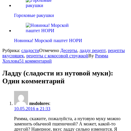
Гороховые ракушки
Новинка! Морской паштет НОРИ
Рубрика:
сладости
Отмечено
Десерты
,
ладду рецепт
,
рецепты
вкусняшек
,
рецепты с кокосовой стружкой
By
Римма
Хохлова
51 комментарий
Ладду (сладости из нутовой муки)
:
Один комментарий
msdolores
:
10.05.2016 в 21:33
Римма, скажите, пожалуйста, а нутовую муку можно
заменить обычной пшеничной? А может, какой-то
другой? Наверное, вкус ладду сильно изменится. Я