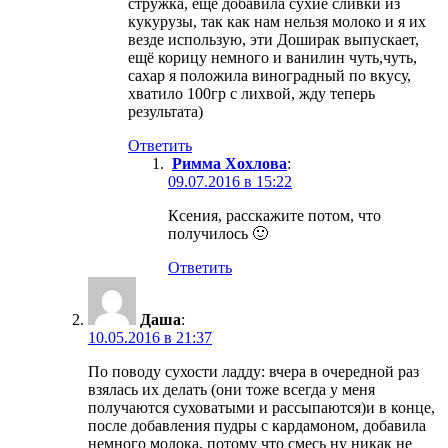
стружка, ещё добавила сухие сливки из
кукурузы, так как нам нельзя молоко и я их
везде использую, эти Доширак выпускает,
ещё корицу немного и ванилин чуть,чуть,
сахар я положила виноградный по вкусу,
хватило 100гр с лихвой, жду теперь
результата)
Ответить
Римма Хохлова
:
09.07.2016 в 15:22
Ксения, расскажите потом, что
получилось 🙂
Ответить
Даша
:
10.05.2016 в 21:37
По поводу сухости ладду: вчера в очередной раз
взялась их делать (они тоже всегда у меня
получаются суховатыми и рассыпаются)и в конце,
после добавления пудры с кардамоном, добавила
немного молока, потому что смесь ну никак не