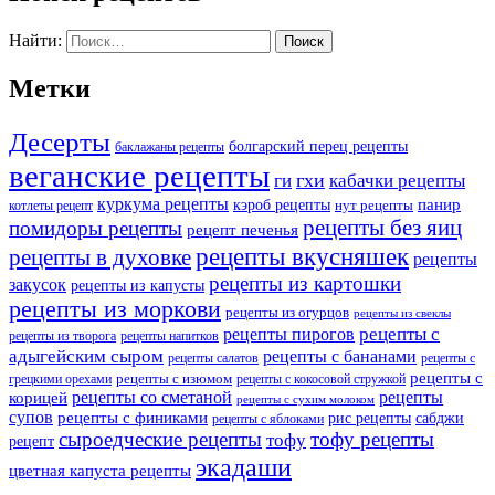
Найти:
Метки
Десерты
болгарский перец рецепты
баклажаны рецепты
веганские рецепты
ги
гхи
кабачки рецепты
куркума рецепты
панир
кэроб рецепты
нут рецепты
котлеты рецепт
рецепты без яиц
помидоры рецепты
рецепт печенья
рецепты вкусняшек
рецепты в духовке
рецепты
рецепты из картошки
закусок
рецепты из капусты
рецепты из моркови
рецепты из огурцов
рецепты из свеклы
рецепты с
рецепты пирогов
рецепты из творога
рецепты напитков
адыгейским сыром
рецепты с бананами
рецепты салатов
рецепты с
рецепты с
рецепты с изюмом
грецкими орехами
рецепты с кокосовой стружкой
рецепты со сметаной
рецепты
корицей
рецепты с сухим молоком
супов
рецепты с финиками
рис рецепты
сабджи
рецепты с яблоками
сыроедческие рецепты
тофу рецепты
тофу
рецепт
экадаши
цветная капуста рецепты