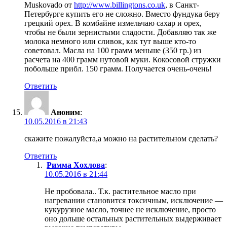
Muskovado от
http://www.billingtons.co.uk
, в Санкт-
Петербурге купить его не сложно. Вместо фундука беру
грецкий орех. В комбайне измельчаю сахар и орех,
чтобы не были зернистыми сладости. Добавляю так же
молока немного или сливок, как тут выше кто-то
советовал. Масла на 100 грамм меньше (350 гр.) из
расчета на 400 грамм нутовой муки. Кокосовой стружки
побольше прибл. 150 грамм. Получается очень-очень!
Ответить
Аноним
:
10.05.2016 в 21:43
скажите пожалуйста,а можно на растительном сделать?
Ответить
Римма Хохлова
:
10.05.2016 в 21:44
Не пробовала.. Т.к. растительное масло при
нагревании становится токсичным, исключение —
кукурузное масло, точнее не исключение, просто
оно дольше остальных растительных выдерживает