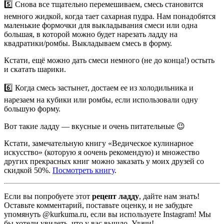
5️⃣ Снова все тщательно перемешиваем, смесь становится
немного жидкой, когда тает сахарная пудра. Нам понадобятся
маленькие формочки для выкладывания смеси или одна
большая, в которой можно будет нарезать ладду на
квадратики/ромбы. Выкладываем смесь в форму.
Кстати, ещё можно дать смеси немного (не до конца!) остыть
и скатать шарики.
6️⃣ Когда смесь застынет, достаем ее из холодильника и
нарезаем на кубики или ромбы, если использовали одну
большую форму.
Вот такие ладду — вкусные и очень питательные 😉
Кстати, замечательную книгу «Ведическое кулинарное
искусство» (которую я оочень рекомендую) и множество
других прекрасных книг можно заказать у моих друзей со
скидкой 50%.
Посмотреть книгу
.
Если вы попробуете этот
рецепт ладду
, дайте нам знать!
Оставьте комментарий, поставьте оценку, и не забудьте
упомянуть @kurkuma.ru, если вы используете Instagram! Мы
бы хотели увидеть, что у вас вышло. Удачи!