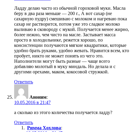
Ладду делаю часто из обычной гороховой муки. Масла
беру в два раза меньше — 200 г., А вот сахар (не
сахарную пудру) смешиваю с молоком и нагреваю пока
сахар не растворится, потом уже это сладкое молоко
выливаю в сковороду с мукой. Получается менее жирно,
более нежно, чем чисто на масле. Застывает масса
просто в холодильнике, режется хорошо, по
консистенции получаются мягкие квадратики, которые
удобно брать руками, удобно жевать. Нравится всем, кто
пробует, никто не может понять из чего это.
Наполнители могут быть разные — чаще всего
добавляю молотый в муку миндаль. Но делала и с
другими орехами, маком, кокосовой стружкой.
Ответить
Аноним
:
10.05.2016 в 21:47
а сколько из этого количества получается ладду?
Ответить
Римма Хохлова
: