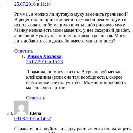
25.07.2016 в 11:14
Римма , а можно ли нутовую муку заменить гречневой?
В рецептах по приготовлению джалеби рекомендуется
использовать либо манную крупы либо рисовую муку.
Манку нельзя есть моей маме т.к. у неё сахарный диабет,
а рисовой муки у нас нет, есть только гречневая. Могу
ли я добавить её в джалеби вместо манки и риса?
Ответить
Римма Хохлова
:
25.07.2016 в 15:53
Людмила, не могу сказать. В гречневой меньше
клейковины (если она там вообще есть), скорее
всего может не получиться. Можно попробовать
маленькую партию.
Ответить
Elena
:
09.08.2016 в 14:57
Скажите, пожалуйста, а ладду растаят, если их вытащить