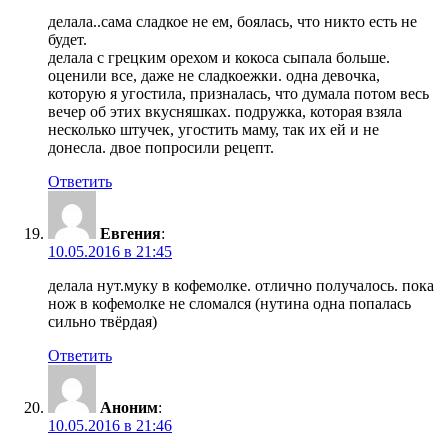
делала..сама сладкое не ем, боялась, что никто есть не
будет.
делала с грецким орехом и кокоса сыпала больше.
оценили все, даже не сладкоежки. одна девочка,
которую я угостила, призналась, что думала потом весь
вечер об этих вкусняшках. подружка, которая взяла
несколько штучек, угостить маму, так их ей и не
донесла. двое попросили рецепт.
Ответить
Евгения
:
10.05.2016 в 21:45
делала нут.муку в кофемолке. отлично получалось. пока
нож в кофемолке не сломался (нутина одна попалась
сильно твёрдая)
Ответить
Аноним
:
10.05.2016 в 21:46