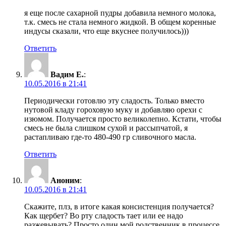
я еще после сахарной пудры добавила немного молока,
т.к. смесь не стала немного жидкой. В общем коренные
индусы сказали, что еще вкуснее получилось)))
Ответить
Вадим Е.
:
10.05.2016 в 21:41
Периодически готовлю эту сладость. Только вместо
нутовой кладу гороховую муку и добавляю орехи с
изюмом. Получается просто великолепно. Кстати, чтобы
смесь не была слишком сухой и рассыпчатой, я
растапливаю где-то 480-490 гр сливочного масла.
Ответить
Аноним
:
10.05.2016 в 21:41
Скажите, плз, в итоге какая консистенция получается?
Как щербет? Во рту сладость тает или ее надо
разжевывать? Просто один мой родственник в процессе