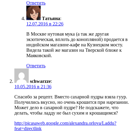
Ответить
Татьяна
:
12.07.2016 в 22:26
В Москве нутовая мука (а так же другая
экзотическая, вплоть до конопляной) продается в
индийском магазине-кафе на Кузнецком мосту.
Видела такой же магазин на Тверской ближе к
Маяковской.
Ответить
schwarzze
:
10.05.2016 в 21:36
Спасибо за рецепт. Вместо сахарной пудры взяла гуур.
Получились вкусно, но очень крошится при нарезании.
Может дело в сахарной пудре? Не подскажете, что
делать, чтобы ладду не был сухим и крошащимся?
http://picasaweb.google.com/alexandra.orlova/Laddu?
feat=directlink