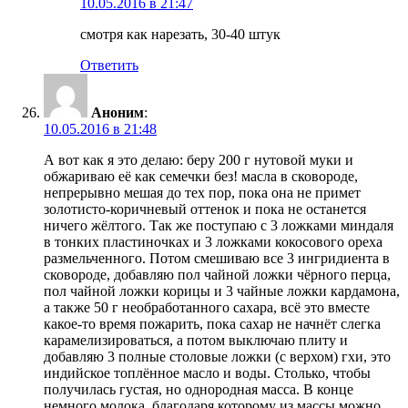
10.05.2016 в 21:47
смотря как нарезать, 30-40 штук
Ответить
Аноним
:
10.05.2016 в 21:48
А вот как я это делаю: беру 200 г нутовой муки и
обжариваю её как семечки без! масла в сковороде,
непрерывно мешая до тех пор, пока она не примет
золотисто-коричневый оттенок и пока не останется
ничего жёлтого. Так же поступаю с 3 ложками миндаля
в тонких пластиночках и 3 ложками кокосового ореха
размельченного. Потом смешиваю все 3 ингридиента в
сковороде, добавляю пол чайной ложки чёрного перца,
пол чайной ложки корицы и 3 чайные ложки кардамона,
а также 50 г необработанного сахара, всё это вместе
какое-то время пожарить, пока сахар не начнёт слегка
карамелизироваться, а потом выключаю плиту и
добавляю 3 полные столовые ложки (с верхом) гхи, это
индийское топлённое масло и воды. Столько, чтобы
получилась густая, но однородная масса. В конце
немного молока, благодаря которому из массы можно