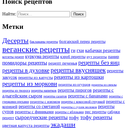
Поиск рецептов
Найти:
Метки
Десерты
болгарский перец рецепты
баклажаны рецепты
веганские рецепты
ги
гхи
кабачки рецепты
куркума рецепты
панир
кэроб рецепты
нут рецепты
котлеты рецепт
рецепты без яиц
помидоры рецепты
рецепт печенья
рецепты вкусняшек
рецепты в духовке
рецепты
рецепты из картошки
закусок
рецепты из капусты
рецепты из моркови
рецепты из огурцов
рецепты из свеклы
рецепты с
рецепты пирогов
рецепты из творога
рецепты напитков
адыгейским сыром
рецепты с бананами
рецепты салатов
рецепты с
рецепты с
рецепты с изюмом
грецкими орехами
рецепты с кокосовой стружкой
рецепты со сметаной
рецепты
корицей
рецепты с сухим молоком
супов
рецепты с финиками
рис рецепты
сабджи
рецепты с яблоками
сыроедческие рецепты
тофу рецепты
тофу
рецепт
экадаши
цветная капуста рецепты