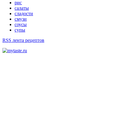
рис
салаты
сладости
смузи
соусы
супы
RSS лента рецептов