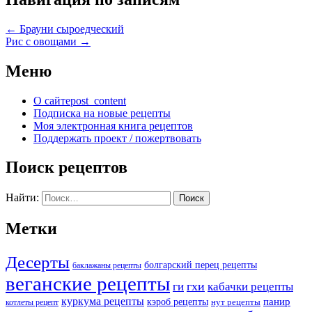
←
Брауни сыроедческий
Рис с овощами
→
Меню
О сайте
post_content
Подписка на новые рецепты
Моя электронная книга рецептов
Поддержать проект / пожертвовать
Поиск рецептов
Найти:
Метки
Десерты
болгарский перец рецепты
баклажаны рецепты
веганские рецепты
ги
гхи
кабачки рецепты
куркума рецепты
панир
кэроб рецепты
нут рецепты
котлеты рецепт