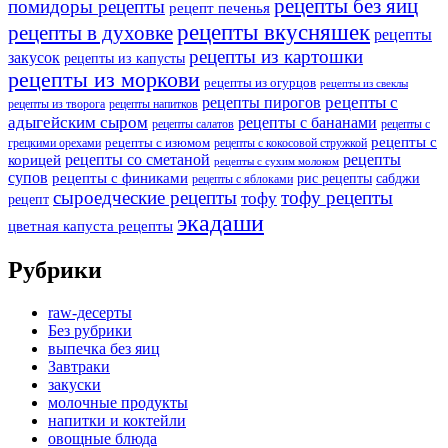
рецепты без яиц
помидоры рецепты
рецепт печенья
рецепты вкусняшек
рецепты в духовке
рецепты
рецепты из картошки
закусок
рецепты из капусты
рецепты из моркови
рецепты из огурцов
рецепты из свеклы
рецепты с
рецепты пирогов
рецепты из творога
рецепты напитков
адыгейским сыром
рецепты с бананами
рецепты салатов
рецепты с
рецепты с
рецепты с изюмом
грецкими орехами
рецепты с кокосовой стружкой
рецепты со сметаной
рецепты
корицей
рецепты с сухим молоком
супов
рецепты с финиками
рис рецепты
сабджи
рецепты с яблоками
сыроедческие рецепты
тофу рецепты
тофу
рецепт
экадаши
цветная капуста рецепты
Рубрики
raw-десерты
Без рубрики
выпечка без яиц
Завтраки
закуски
молочные продукты
напитки и коктейли
овощные блюда