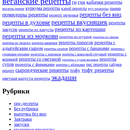
веганские рецепты
ги
гхи
кабачки рецепты
куркума рецепты
панир
кэроб рецепты
нут рецепты
котлеты рецепт
рецепты без яиц
помидоры рецепты
рецепт печенья
рецепты вкусняшек
рецепты в духовке
рецепты
рецепты из картошки
закусок
рецепты из капусты
рецепты из моркови
рецепты из огурцов
рецепты из свеклы
рецепты с
рецепты пирогов
рецепты из творога
рецепты напитков
адыгейским сыром
рецепты с бананами
рецепты салатов
рецепты с
рецепты с
рецепты с изюмом
грецкими орехами
рецепты с кокосовой стружкой
рецепты со сметаной
рецепты
корицей
рецепты с сухим молоком
супов
рецепты с финиками
рис рецепты
сабджи
рецепты с яблоками
сыроедческие рецепты
тофу рецепты
тофу
рецепт
экадаши
цветная капуста рецепты
Рубрики
raw-десерты
Без рубрики
выпечка без яиц
Завтраки
закуски
молочные продукты