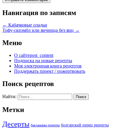
Навигация по записям
←
Кабачковые оладьи
Тофу-скрэмбл или яичница без яиц
→
Меню
О сайте
post_content
Подписка на новые рецепты
Моя электронная книга рецептов
Поддержать проект / пожертвовать
Поиск рецептов
Найти:
Метки
Десерты
болгарский перец рецепты
баклажаны рецепты