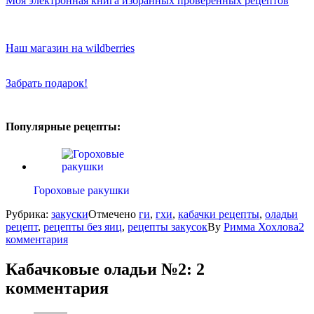
Моя электронная книга избранных проверенных рецептов
Наш магазин на wildberries
Забрать подарок!
Популярные рецепты:
Гороховые ракушки
Рубрика:
закуски
Отмечено
ги
,
гхи
,
кабачки рецепты
,
оладьи
рецепт
,
рецепты без яиц
,
рецепты закусок
By
Римма Хохлова
2
комментария
Кабачковые оладьи №2
: 2
комментария