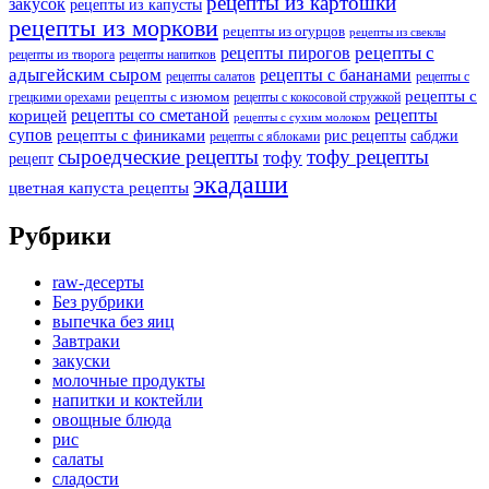
рецепты из картошки
закусок
рецепты из капусты
рецепты из моркови
рецепты из огурцов
рецепты из свеклы
рецепты с
рецепты пирогов
рецепты из творога
рецепты напитков
адыгейским сыром
рецепты с бананами
рецепты салатов
рецепты с
рецепты с
рецепты с изюмом
грецкими орехами
рецепты с кокосовой стружкой
рецепты со сметаной
рецепты
корицей
рецепты с сухим молоком
супов
рецепты с финиками
рис рецепты
сабджи
рецепты с яблоками
сыроедческие рецепты
тофу рецепты
тофу
рецепт
экадаши
цветная капуста рецепты
Рубрики
raw-десерты
Без рубрики
выпечка без яиц
Завтраки
закуски
молочные продукты
напитки и коктейли
овощные блюда
рис
салаты
сладости