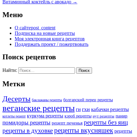
Витаминный коктейль с авокадо
→
Меню
О сайте
post_content
Подписка на новые рецепты
Моя электронная книга рецептов
Поддержать проект / пожертвовать
Поиск рецептов
Найти:
Метки
Десерты
болгарский перец рецепты
баклажаны рецепты
веганские рецепты
ги
гхи
кабачки рецепты
куркума рецепты
панир
кэроб рецепты
нут рецепты
котлеты рецепт
рецепты без яиц
помидоры рецепты
рецепт печенья
рецепты вкусняшек
рецепты в духовке
рецепты