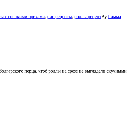
ты с грецкими орехами
,
рис рецепты
,
роллы рецепт
By
Римма
болгарского перца, чтоб роллы на срезе не выглядели скучными