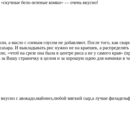
 «скучные бело-зеленые комки» — очень вкусно!
соли, а масло с соевым соусом не добавляют. После того, как св
сахара. И выкладывать рис нужно не на краешек, а распределять
е, «чтоб на срезе она была в центре риса а не у самого края» 
ь за Вашу страничку в целом и за хорошую идею для начинки в ч
ь вкусно с авокадо,майонез,любой мягкий сыр,а лучше филадельф