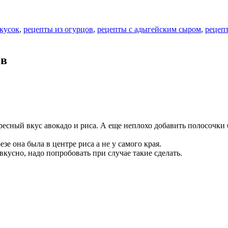
кусок
,
рецепты из огурцов
,
рецепты с адыгейским сыром
,
рецеп
ев
ресный вкус авокадо и риса. А еще неплохо добавить полосочки 
зе она была в центре риса а не у самого края.
кусно, надо попробовать при случае такие сделать.