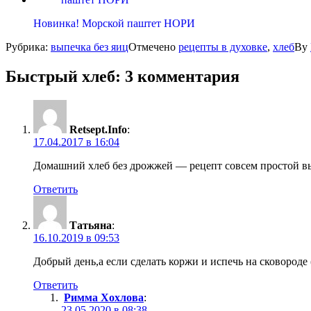
Новинка! Морской паштет НОРИ
Рубрика:
выпечка без яиц
Отмечено
рецепты в духовке
,
хлеб
By
Быстрый хлеб
: 3 комментария
Retsept.Info
:
17.04.2017 в 16:04
Домашний хлеб без дрожжей — рецепт совсем простой вып
Ответить
Татьяна
:
16.10.2019 в 09:53
Добрый день,а если сделать коржи и испечь на сковороде 
Ответить
Римма Хохлова
:
23.05.2020 в 08:38