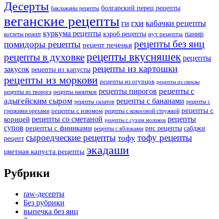
Десерты
болгарский перец рецепты
баклажаны рецепты
веганские рецепты
ги
гхи
кабачки рецепты
куркума рецепты
панир
кэроб рецепты
нут рецепты
котлеты рецепт
рецепты без яиц
помидоры рецепты
рецепт печенья
рецепты вкусняшек
рецепты в духовке
рецепты
рецепты из картошки
закусок
рецепты из капусты
рецепты из моркови
рецепты из огурцов
рецепты из свеклы
рецепты с
рецепты пирогов
рецепты из творога
рецепты напитков
адыгейским сыром
рецепты с бананами
рецепты салатов
рецепты с
рецепты с
рецепты с изюмом
грецкими орехами
рецепты с кокосовой стружкой
рецепты со сметаной
рецепты
корицей
рецепты с сухим молоком
супов
рецепты с финиками
рис рецепты
сабджи
рецепты с яблоками
сыроедческие рецепты
тофу рецепты
тофу
рецепт
экадаши
цветная капуста рецепты
Рубрики
raw-десерты
Без рубрики
выпечка без яиц