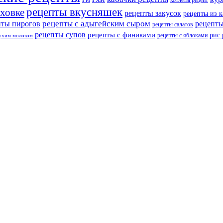
котлеты рецепт
рецепты вкусняшек
уховке
рецепты закусок
рецепты из 
рецепты с адыгейским сыром
пты пирогов
рецепты
рецепты салатов
рецепты супов
рецепты с финиками
рис
рецепты с яблоками
сухим молоком