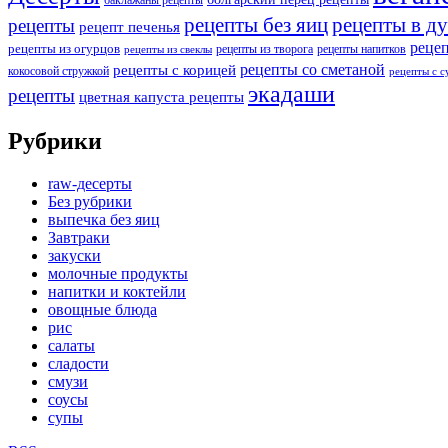
баклажаны рецепты
рецепты без яиц
рецепты в д
рецепты
рецепт печенья
реце
рецепты из огурцов
рецепты из творога
рецепты напитков
рецепты из свеклы
рецепты со сметаной
рецепты с корицей
кокосовой стружкой
рецепты с 
экадаши
рецепты
цветная капуста рецепты
Рубрики
raw-десерты
Без рубрики
выпечка без яиц
Завтраки
закуски
молочные продукты
напитки и коктейли
овощные блюда
рис
салаты
сладости
смузи
соусы
супы