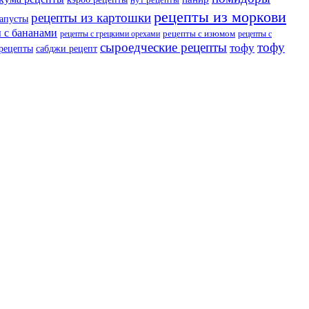
рецепты из моркови
рецепты из картошки
капусты
 с бананами
рецепты с изюмом
рецепты с грецкими орехами
рецепты с
сыроедческие рецепты
тофу
тофу
 рецепты
сабджи рецепт