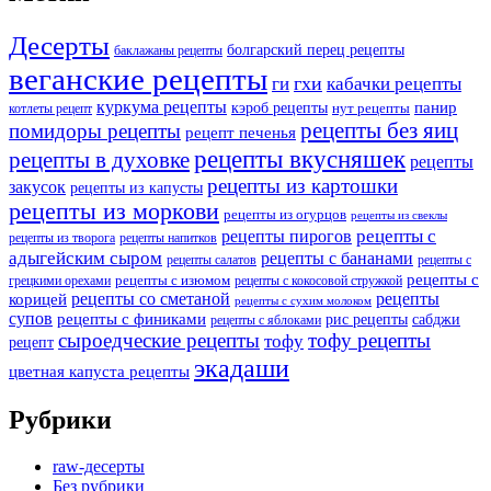
Десерты
болгарский перец рецепты
баклажаны рецепты
веганские рецепты
ги
гхи
кабачки рецепты
куркума рецепты
панир
кэроб рецепты
нут рецепты
котлеты рецепт
рецепты без яиц
помидоры рецепты
рецепт печенья
рецепты вкусняшек
рецепты в духовке
рецепты
рецепты из картошки
закусок
рецепты из капусты
рецепты из моркови
рецепты из огурцов
рецепты из свеклы
рецепты с
рецепты пирогов
рецепты из творога
рецепты напитков
адыгейским сыром
рецепты с бананами
рецепты салатов
рецепты с
рецепты с
рецепты с изюмом
грецкими орехами
рецепты с кокосовой стружкой
рецепты со сметаной
рецепты
корицей
рецепты с сухим молоком
супов
рецепты с финиками
рис рецепты
сабджи
рецепты с яблоками
сыроедческие рецепты
тофу рецепты
тофу
рецепт
экадаши
цветная капуста рецепты
Рубрики
raw-десерты
Без рубрики