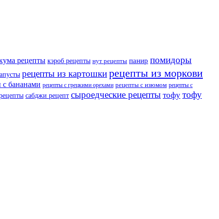
помидоры
кума рецепты
панир
кэроб рецепты
нут рецепты
рецепты из моркови
рецепты из картошки
капусты
 с бананами
рецепты с изюмом
рецепты с грецкими орехами
рецепты с
сыроедческие рецепты
тофу
тофу
 рецепты
сабджи рецепт