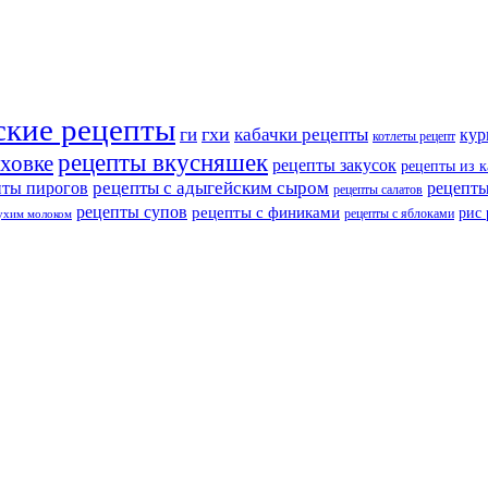
ские рецепты
ги
гхи
кабачки рецепты
кур
котлеты рецепт
рецепты вкусняшек
уховке
рецепты закусок
рецепты из 
рецепты с адыгейским сыром
пты пирогов
рецепты
рецепты салатов
рецепты супов
рецепты с финиками
рис
рецепты с яблоками
сухим молоком