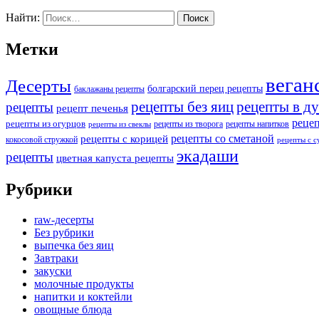
Найти:
Метки
веган
Десерты
болгарский перец рецепты
баклажаны рецепты
рецепты без яиц
рецепты в д
рецепты
рецепт печенья
реце
рецепты из огурцов
рецепты из творога
рецепты напитков
рецепты из свеклы
рецепты со сметаной
рецепты с корицей
кокосовой стружкой
рецепты с 
экадаши
рецепты
цветная капуста рецепты
Рубрики
raw-десерты
Без рубрики
выпечка без яиц
Завтраки
закуски
молочные продукты
напитки и коктейли
овощные блюда