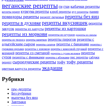
веганские рецепты
ги
гхи
кабачки рецепты
куркума рецепты
панир
кэроб рецепты
нут рецепты
котлеты рецепт
рецепты без яиц
помидоры рецепты
рецепт печенья
рецепты вкусняшек
рецепты в духовке
рецепты
рецепты из картошки
закусок
рецепты из капусты
рецепты из моркови
рецепты из огурцов
рецепты из свеклы
рецепты с
рецепты пирогов
рецепты из творога
рецепты напитков
адыгейским сыром
рецепты с бананами
рецепты салатов
рецепты с
рецепты с
рецепты с изюмом
грецкими орехами
рецепты с кокосовой стружкой
рецепты со сметаной
рецепты
корицей
рецепты с сухим молоком
супов
рецепты с финиками
рис рецепты
сабджи
рецепты с яблоками
сыроедческие рецепты
тофу рецепты
тофу
рецепт
экадаши
цветная капуста рецепты
Рубрики
raw-десерты
Без рубрики
выпечка без яиц
Завтраки