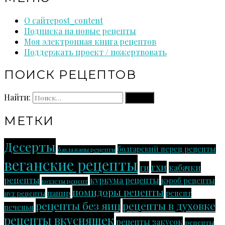
О сайте
post_content
Подписка на новые рецепты
Моя электронная книга рецептов
Поддержать проект / пожертвовать
ПОИСК РЕЦЕПТОВ
Найти:
МЕТКИ
Десерты
болгарский перец рецепты
баклажаны рецепты
веганские рецепты
гхи
ги
кабачки
рецепты
куркума рецепты
кэроб рецепты
котлеты рецепт
помидоры рецепты
панир
рецепт
нут рецепты
рецепты без яиц
рецепты в духовке
печенья
рецепты вкусняшек
рецепты закусок
рецепты