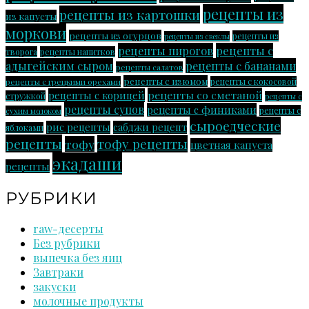
рецепты из
рецепты из картошки
из капусты
моркови
рецепты из огурцов
рецепты из
рецепты из свеклы
рецепты пирогов
рецепты с
творога
рецепты напитков
адыгейским сыром
рецепты с бананами
рецепты салатов
рецепты с изюмом
рецепты с грецкими орехами
рецепты с кокосовой
рецепты со сметаной
рецепты с корицей
стружкой
рецепты с
рецепты супов
рецепты с финиками
рецепты с
сухим молоком
сыроедческие
рис рецепты
сабджи рецепт
яблоками
рецепты
тофу рецепты
тофу
цветная капуста
экадаши
рецепты
РУБРИКИ
raw-десерты
Без рубрики
выпечка без яиц
Завтраки
закуски
молочные продукты