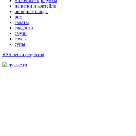
молочные продукты
напитки и коктейли
овощные блюда
рис
салаты
сладости
смузи
соусы
супы
RSS лента рецептов