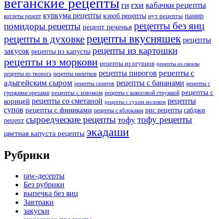
веганские рецепты
ги
гхи
кабачки рецепты
куркума рецепты
панир
кэроб рецепты
нут рецепты
котлеты рецепт
рецепты без яиц
помидоры рецепты
рецепт печенья
рецепты вкусняшек
рецепты в духовке
рецепты
рецепты из картошки
закусок
рецепты из капусты
рецепты из моркови
рецепты из огурцов
рецепты из свеклы
рецепты с
рецепты пирогов
рецепты из творога
рецепты напитков
адыгейским сыром
рецепты с бананами
рецепты салатов
рецепты с
рецепты с
рецепты с изюмом
грецкими орехами
рецепты с кокосовой стружкой
рецепты со сметаной
рецепты
корицей
рецепты с сухим молоком
супов
рецепты с финиками
рис рецепты
сабджи
рецепты с яблоками
сыроедческие рецепты
тофу рецепты
тофу
рецепт
экадаши
цветная капуста рецепты
Рубрики
raw-десерты
Без рубрики
выпечка без яиц
Завтраки
закуски