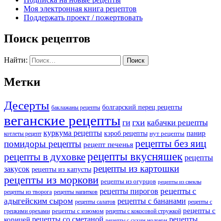
Моя электронная книга рецептов
Поддержать проект / пожертвовать
Поиск рецептов
Найти:
Метки
Десерты
болгарский перец рецепты
баклажаны рецепты
веганские рецепты
ги
гхи
кабачки рецепты
куркума рецепты
панир
кэроб рецепты
нут рецепты
котлеты рецепт
рецепты без яиц
помидоры рецепты
рецепт печенья
рецепты вкусняшек
рецепты в духовке
рецепты
рецепты из картошки
закусок
рецепты из капусты
рецепты из моркови
рецепты из огурцов
рецепты из свеклы
рецепты с
рецепты пирогов
рецепты из творога
рецепты напитков
адыгейским сыром
рецепты с бананами
рецепты салатов
рецепты с
рецепты с
рецепты с изюмом
грецкими орехами
рецепты с кокосовой стружкой
рецепты со сметаной
рецепты
корицей
рецепты с сухим молоком