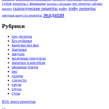
супов
рецепты с финиками
рис рецепты
сабджи
рецепты с яблоками
сыроедческие рецепты
тофу рецепты
тофу
рецепт
экадаши
цветная капуста рецепты
Рубрики
raw-десерты
Без рубрики
выпечка без яиц
Завтраки
закуски
молочные продукты
напитки и коктейли
овощные блюда
рис
салаты
сладости
смузи
соусы
супы
RSS лента рецептов