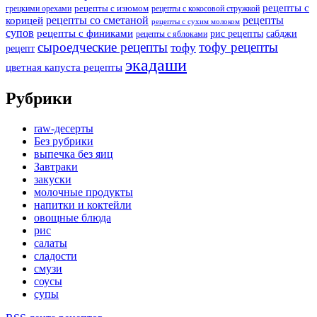
рецепты с
рецепты с изюмом
грецкими орехами
рецепты с кокосовой стружкой
рецепты со сметаной
рецепты
корицей
рецепты с сухим молоком
супов
рецепты с финиками
рис рецепты
сабджи
рецепты с яблоками
сыроедческие рецепты
тофу рецепты
тофу
рецепт
экадаши
цветная капуста рецепты
Рубрики
raw-десерты
Без рубрики
выпечка без яиц
Завтраки
закуски
молочные продукты
напитки и коктейли
овощные блюда
рис
салаты
сладости
смузи
соусы
супы