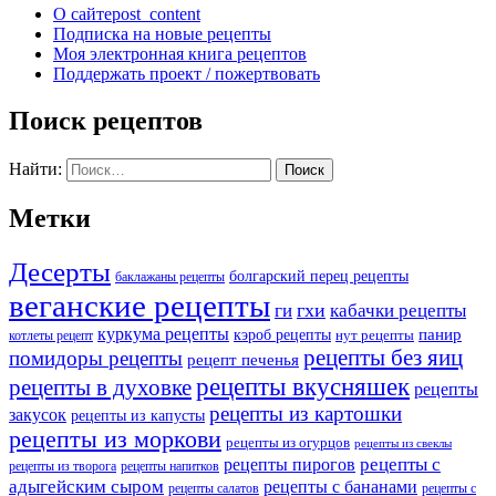
О сайте
post_content
Подписка на новые рецепты
Моя электронная книга рецептов
Поддержать проект / пожертвовать
Поиск рецептов
Найти:
Метки
Десерты
болгарский перец рецепты
баклажаны рецепты
веганские рецепты
ги
гхи
кабачки рецепты
куркума рецепты
панир
кэроб рецепты
нут рецепты
котлеты рецепт
рецепты без яиц
помидоры рецепты
рецепт печенья
рецепты вкусняшек
рецепты в духовке
рецепты
рецепты из картошки
закусок
рецепты из капусты
рецепты из моркови
рецепты из огурцов
рецепты из свеклы
рецепты с
рецепты пирогов
рецепты из творога
рецепты напитков
адыгейским сыром
рецепты с бананами
рецепты салатов
рецепты с